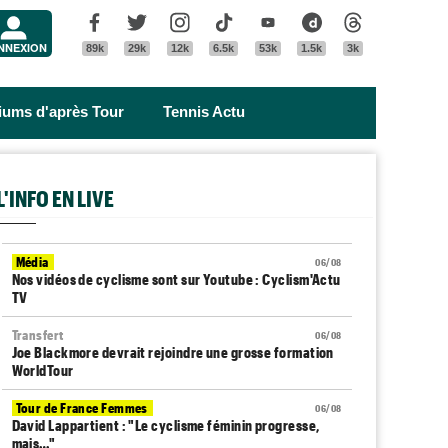
Menu
Facebook
Twitter
Instagram
Tik Tok
Youtube
Dailymotion
Threads
NNEXION
89k
29k
12k
6.5k
53k
1.5k
3k
riums d'après Tour
Tennis Actu
L'INFO EN LIVE
Média
06/08
Nos vidéos de cyclisme sont sur Youtube : Cyclism'Actu
TV
Transfert
06/08
Joe Blackmore devrait rejoindre une grosse formation
WorldTour
Tour de France Femmes
06/08
David Lappartient : "Le cyclisme féminin progresse,
mais…"