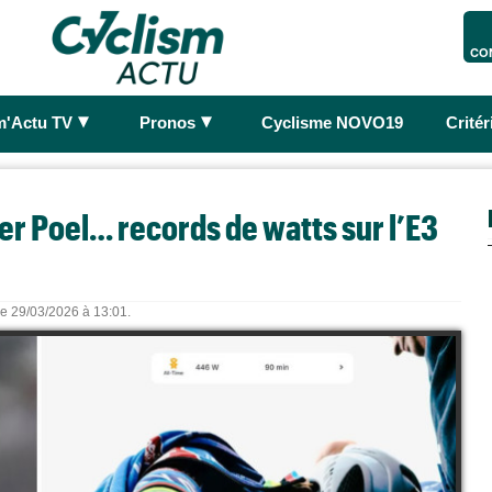
CO
►
►
m'Actu TV
Pronos
Cyclisme NOVO19
Crité
er Poel… records de watts sur l’E3
 le 29/03/2026 à 13:01.