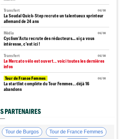
Transfert
06/08
La Soudal Quick-Step recrute un talentueux sprinteur
allemand de 24 ans
Média
06/08
Cyclism’Actu recrute des rédacteurs… si ça vous
intéresse, c'est ici !
Transfert
06/08
Le Mercato vélo est ouvert... voici toutes les dernières
infos
Tour de France Femmes
06/08
La startlist complète du Tour Femmes... déjà 16
abandons
Tour de France Femmes
06/08
La 7e étape et le Mont Ventoux : parcours, favoris,
S PARTENAIRES
profil…
Tour du Portugal
06/08
La surprise Francisco Campos remporte la 1ère étape
Tour de Burgos
Tour de France Femmes