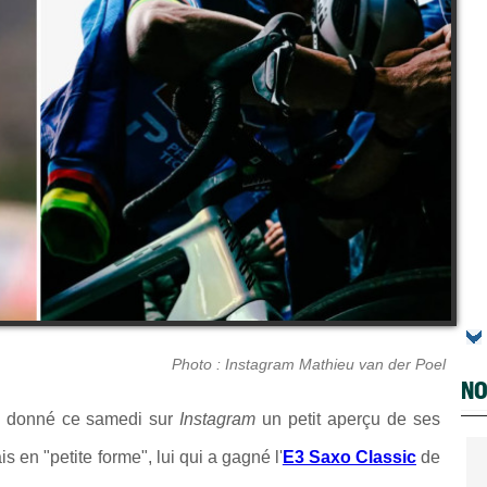
Photo : Instagram Mathieu van der Poel
NO
a donné ce samedi sur
Instagram
un petit aperçu de ses
 en "petite forme", lui qui a gagné l'
E3 Saxo Classic
de