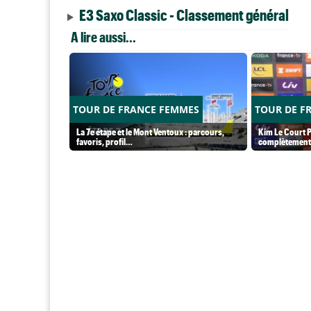
E3 Saxo Classic - Classement général
A lire aussi...
TOUR DE FRANCE FEMMES
TOUR DE F
La 7e étape et le Mont Ventoux : parcours,
Kim Le Court P
favoris, profil…
complètement 