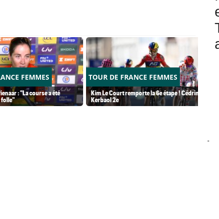
RANCE FEMMES
TOUR DE FRANCE FEMMES
ienaar : "La course a été
Kim Le Court remporte la 6e étape ! Cédrine
folle"
Kerbaol 2e
-