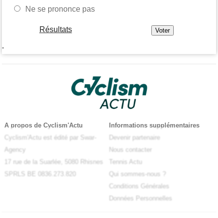
Ne se prononce pas
Résultats
-
A propos de Cyclism'Actu
Informations supplémentaires
Cyclism'Actu est édité par Swar-
Devenir partenaire
Agency
Nous contacter
17 rue de la Suarlée, 5080 Rhisnes
Tennis Actu
SPRLS BE 0836.273.820
Qui sommes-nous ?
Conditions Générales
Données Personnelles