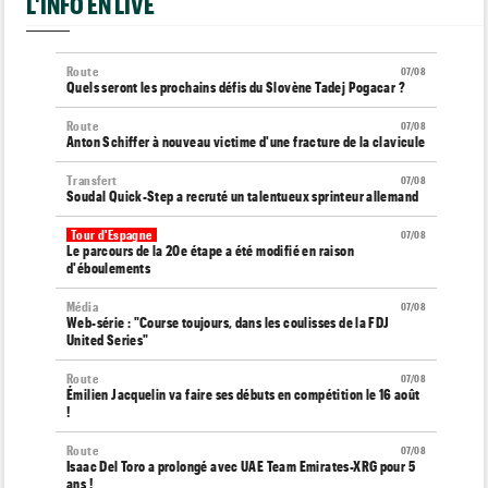
L'INFO EN LIVE
Route
07/08
Quels seront les prochains défis du Slovène Tadej Pogacar ?
Route
07/08
Anton Schiffer à nouveau victime d'une fracture de la clavicule
Transfert
07/08
Soudal Quick-Step a recruté un talentueux sprinteur allemand
Tour d'Espagne
07/08
Le parcours de la 20e étape a été modifié en raison
d'éboulements
Média
07/08
Web-série : "Course toujours, dans les coulisses de la FDJ
United Series"
Route
07/08
Émilien Jacquelin va faire ses débuts en compétition le 16 août
!
Route
07/08
Isaac Del Toro a prolongé avec UAE Team Emirates-XRG pour 5
ans !