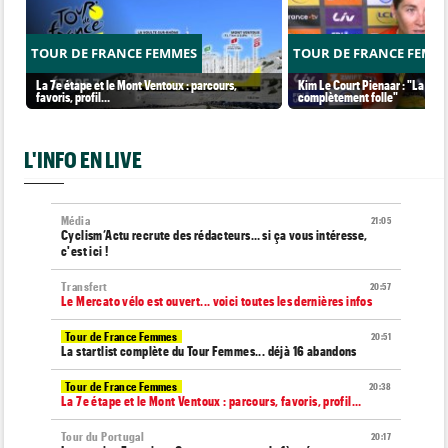
TOUR DE FRANCE FEMMES
TOUR DE FRANCE FEMM
La 7e étape et le Mont Ventoux : parcours,
Kim Le Court Pienaar : "La cour
favoris, profil…
complètement folle"
L'INFO EN LIVE
Média
21:05
Cyclism’Actu recrute des rédacteurs… si ça vous intéresse,
c'est ici !
Transfert
20:57
Le Mercato vélo est ouvert... voici toutes les dernières infos
Tour de France Femmes
20:51
La startlist complète du Tour Femmes... déjà 16 abandons
Tour de France Femmes
20:38
La 7e étape et le Mont Ventoux : parcours, favoris, profil…
Tour du Portugal
20:17