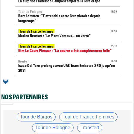
La surprise Francisco Campos remporte la 1ère étape
Tour de Pologne
19:59
Bart Lemmen : "J'attendais cette 1ère victoire depuis
longtemps"
Tour de France Femmes
19:38
Marlen Reusser : "Le Mont Ventoux... on verra"
Tour de France Femmes
19:13
Kim Le Court Pienaar : "La course a été complètement folle"
Route
18:58
Isaac Del Toro prolonge avec UAE Team Emirates-XRG jusqu'en
2031
Tour de Burgos
18:37
Felix Gall : "J’espère conserver ce maillot de leader"
NOS PARTENAIRES
Agenda
18:19
Tour Femmes, Pologne, Burgos… au programme de la fin de
semaine
Tour de France Femmes
Tour de Burgos
Tour de France Femmes
17:53
Kim Le Court remporte la 6e étape ! Cédrine Kerbaol 2e
Tour de Pologne
Transfert
Tour de France Femmes
17:43