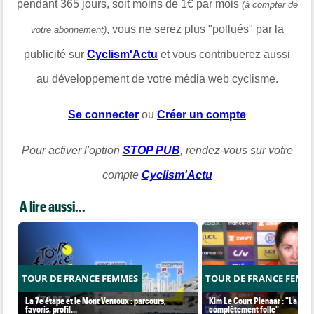
pendant 365 jours, soit moins de 1€ par mois
(à compter de
, vous ne serez plus "pollués" par la
votre abonnement)
publicité sur
Cyclism'Actu
et vous contribuerez aussi
au développement de votre média web cyclisme.
Se connecter
ou
Créer un compte
Pour activer l'option
STOP PUB
, rendez-vous sur votre
compte
Cyclism'Actu
A lire aussi...
TOUR DE FRANCE FEMMES
TOUR DE FRANCE FEMM
La 7e étape et le Mont Ventoux : parcours,
Kim Le Court Pienaar : "La cour
favoris, profil…
complètement folle"