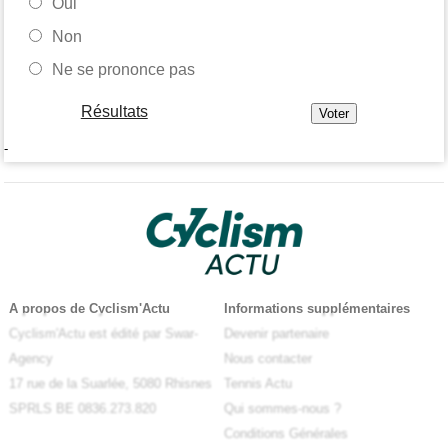
Oui
Non
Ne se prononce pas
Résultats
-
A propos de Cyclism'Actu
Informations supplémentaires
Cyclism'Actu est édité par Swar-
Devenir partenaire
Agency
Nous contacter
17 rue de la Suarlée, 5080 Rhisnes
Tennis Actu
SPRLS BE 0836.273.820
Qui sommes-nous ?
Conditions Générales