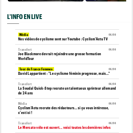
L'INFO EN LIVE
Média
06/08
Nos vidéos de cyclisme sont sur Youtube : Cyclism'Actu TV
Transfert
06/08
Joe Blackmore devrait rejoindre une grosse formation
WorldTour
Tour de France Femmes
06/08
David Lappartient : "Le cyclisme féminin progresse, mais…"
Transfert
06/08
La Soudal Quick-Step recrute un talentueux sprinteur allemand
de 24 ans
Média
06/08
Cyclism’Actu recrute des rédacteurs… si ça vous intéresse,
c'est ici !
Transfert
06/08
Le Mercato vélo est ouvert... voici toutes les dernières infos