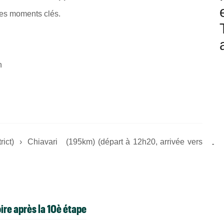
 les moments clés.
h
trict) › Chiavari (195km) (départ à 12h20, arrivée vers
-
ire après la 10è étape