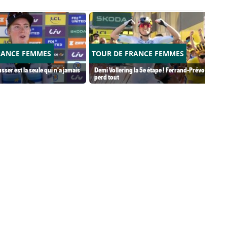
RANCE FEMMES
TOUR DE FRANCE FEMMES
usser est la seule qui n'a jamais
Demi Vollering la 5e étape ! Ferrand-Prévot
perd tout