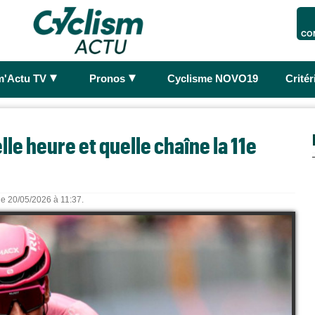
CO
►
►
m'Actu TV
Pronos
Cyclisme NOVO19
Crité
elle heure et quelle chaîne la 11e
 le 20/05/2026 à 11:37.