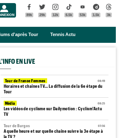
Menu
Facebook
Twitter
Instagram
Tik Tok
Youtube
Dailymotion
Threads
NNEXION
89k
29k
12k
6.5k
53k
1.5k
3k
riums d'après Tour
Tennis Actu
L'INFO EN LIVE
Tour de France Femmes
08:49
Horaires et chaînes TV… La diffusion de la 6e étape du
Tour
Média
08:25
Les vidéos de cyclisme sur Dailymotion : Cyclism'Actu
TV
Tour de Burgos
07:56
A quelle heure et sur quelle chaîne suivre la 3e étape à
la TV ?