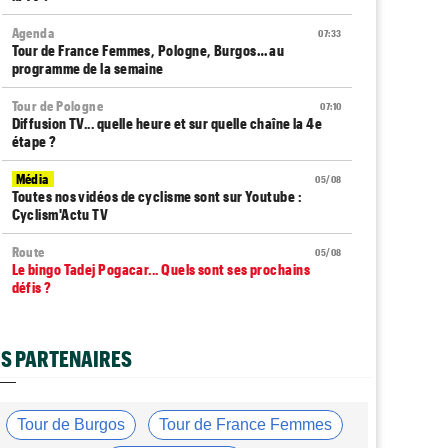
Agenda
07:33
Tour de France Femmes, Pologne, Burgos… au
programme de la semaine
Tour de Pologne
07:10
Diffusion TV... quelle heure et sur quelle chaîne la 4e
étape ?
Média
05/08
Toutes nos vidéos de cyclisme sont sur Youtube :
Cyclism'Actu TV
Route
05/08
Le bingo Tadej Pogacar... Quels sont ses prochains
défis ?
Média
05/08
L'abonnement à Cyclism'Actu sans pub sans pop up :
S PARTENAIRES
9,99€ pour 1 an
Route
05/08
Trine Vingegaard : "L'entraînement, ça ne devrait pas
Tour de Burgos
Tour de France Femmes
être une corvée..."