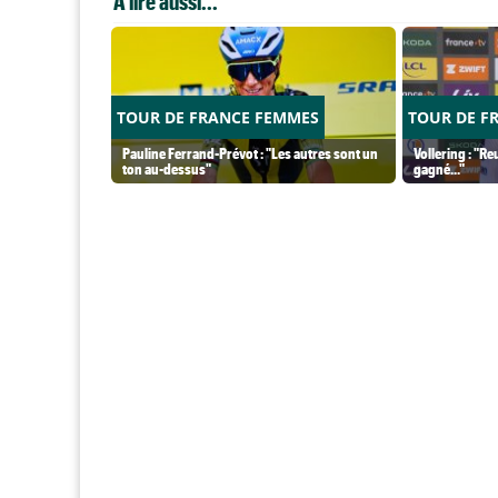
A lire aussi...
TOUR DE FRANCE FEMMES
TOUR DE F
Pauline Ferrand-Prévot : "Les autres sont un
Vollering : "Re
ton au-dessus"
gagné..."