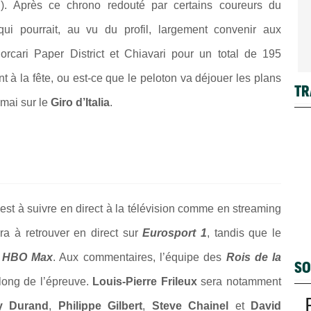
 Après ce chrono redouté par certains coureurs du
i pourrait, au vu du profil, largement convenir aux
orcari Paper District
et
Chiavari
pour un total de 195
t à la fête, ou est-ce que le peloton va déjouer les plans
TR
mai sur le
Giro d’Italia
.
 est à suivre en direct à la télévision comme en streaming
era à retrouver en direct sur
Eurosport 1
, tandis que le
e
HBO Max
. Aux commentaires, l’équipe des
Rois de la
SO
long de l’épreuve.
Louis-Pierre Frileux
sera notamment
y Durand
,
Philippe Gilbert
,
Steve Chainel
et
David