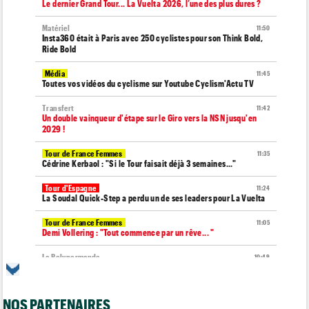
Le dernier Grand Tour... La Vuelta 2026, l’une des plus dures ?
Matériel
11:50
Insta360 était à Paris avec 250 cyclistes pour son Think Bold,
Ride Bold
Média
11:45
Toutes vos vidéos du cyclisme sur Youtube Cyclism'Actu TV
Transfert
11:42
Un double vainqueur d'étape sur le Giro vers la NSN jusqu'en
2029 !
Tour de France Femmes
11:35
Cédrine Kerbaol : "Si le Tour faisait déjà 3 semaines..."
Tour d'Espagne
11:24
La Soudal Quick-Step a perdu un de ses leaders pour La Vuelta
Tour de France Femmes
11:05
Demi Vollering : "Tout commence par un rêve... "
La Polynormande
10:49
La 11e manche des FDJ United Series, c'est dimanche chez
Mangeas
NOS PARTENAIRES
Tour d'Espagne
10:41