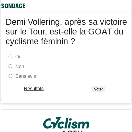
SONDAGE
Transfert
08:26
Lotto-Intermarché a fait passer pro trois jeunes de sa formation
Demi Vollering, après sa victoire
sur le Tour, est-elle la GOAT du
cyclisme féminin ?
Oui
Non
Sans avis
Résultats
-