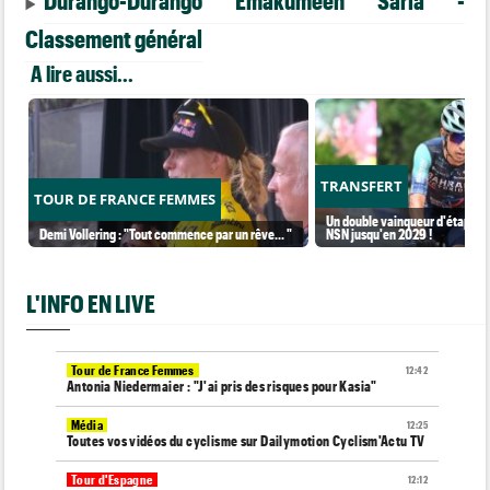
Durango-Durango Emakumeen Saria -
Classement général
A lire aussi...
TRANSFERT
TOUR DE FRANCE FEMMES
Un double vainqueur d'étape sur
Demi Vollering : "Tout commence par un rêve... "
NSN jusqu'en 2029 !
L'INFO EN LIVE
Tour de France Femmes
12:42
Antonia Niedermaier : "J'ai pris des risques pour Kasia"
Média
12:25
Toutes vos vidéos du cyclisme sur Dailymotion Cyclism'Actu TV
Tour d'Espagne
12:12