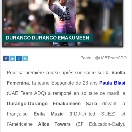
DURANGO DURANGO EMAKUMEEN
Photo : @UAETeamADQ
Pour sa première course après son sacre sur la
Vuelta
Femenina
, la jeune Espagnole de 23 ans
Paula Blasi
(
UAE Team ADQ
) a remporté en solitaire ce mardi la
Durango-Durango Emakumeen Saria
devant la
Française
Évita Muzic
(
FDJ-United SUEZ
) et
l'Américaine
Alice Towers
(
EF Education-Oatly
).