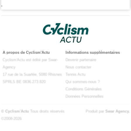
-
A propos de Cyclism'Actu
Informations supplémentaires
Cyclism'Actu est édité par Swar-
Devenir partenaire
Agency
Nous contacter
17 rue de la Suarlée, 5080 Rhisnes
Tennis Actu
SPRLS BE 0836.273.820
Qui sommes-nous ?
Conditions Générales
Données Personnelles
© Cyclism'Actu
Tous droits réservés
Produit par
Swar Agency
.
©2008-2026