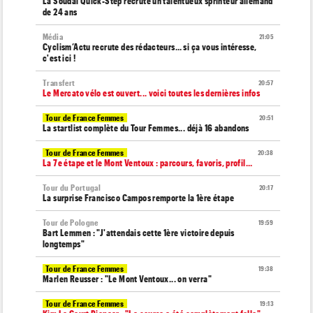
La Soudal Quick-Step recrute un talentueux sprinteur allemand
de 24 ans
Média
21:05
Cyclism’Actu recrute des rédacteurs… si ça vous intéresse,
c'est ici !
Transfert
20:57
Le Mercato vélo est ouvert... voici toutes les dernières infos
Tour de France Femmes
20:51
La startlist complète du Tour Femmes... déjà 16 abandons
Tour de France Femmes
20:38
La 7e étape et le Mont Ventoux : parcours, favoris, profil…
Tour du Portugal
20:17
La surprise Francisco Campos remporte la 1ère étape
Tour de Pologne
19:59
Bart Lemmen : "J'attendais cette 1ère victoire depuis
longtemps"
Tour de France Femmes
19:38
Marlen Reusser : "Le Mont Ventoux... on verra"
Tour de France Femmes
19:13