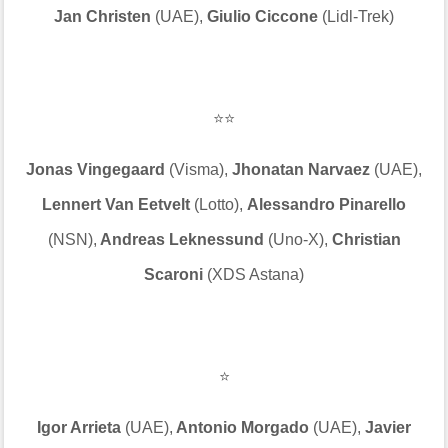
Jan Christen
(UAE),
Giulio Ciccone
(Lidl-Trek)
⭐⭐
Jonas Vingegaard
(Visma),
Jhonatan Narvaez
(UAE),
Lennert Van Eetvelt
(Lotto),
Alessandro Pinarello
(NSN),
Andreas Leknessund
(Uno-X),
Christian
Scaroni
(XDS Astana)
⭐
Igor Arrieta
(UAE),
Antonio Morgado
(UAE),
Javier