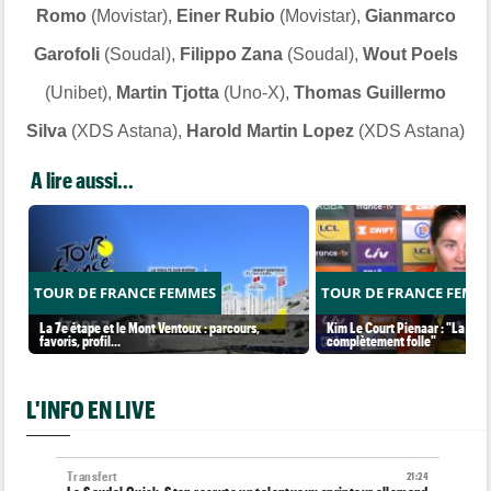
Romo
(Movistar),
Einer Rubio
(Movistar),
Gianmarco
Garofoli
(Soudal),
Filippo Zana
(Soudal),
Wout Poels
(Unibet),
Martin Tjotta
(Uno-X),
Thomas Guillermo
Silva
(XDS Astana),
Harold Martin Lopez
(XDS Astana)
A lire aussi...
TOUR DE FRANCE FEMMES
TOUR DE FRANCE FEMM
La 7e étape et le Mont Ventoux : parcours,
Kim Le Court Pienaar : "La cour
favoris, profil…
complètement folle"
L'INFO EN LIVE
Transfert
21:24