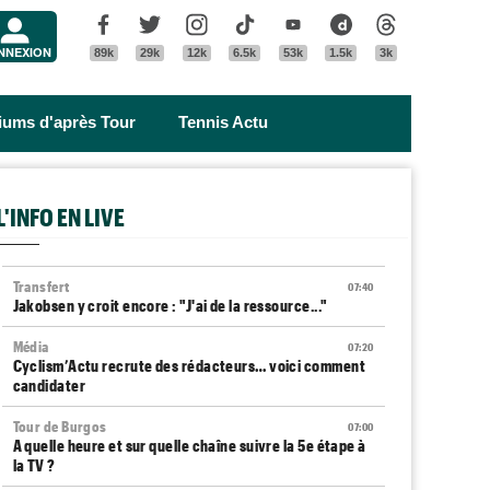
Menu
Facebook
Twitter
Instagram
Tik Tok
Youtube
Dailymotion
Threads
NNEXION
89k
29k
12k
6.5k
53k
1.5k
3k
riums d'après Tour
Tennis Actu
L'INFO EN LIVE
Transfert
07:40
Jakobsen y croit encore : "J'ai de la ressource..."
Média
07:20
Cyclism’Actu recrute des rédacteurs… voici comment
candidater
Tour de Burgos
07:00
A quelle heure et sur quelle chaîne suivre la 5e étape à
la TV ?