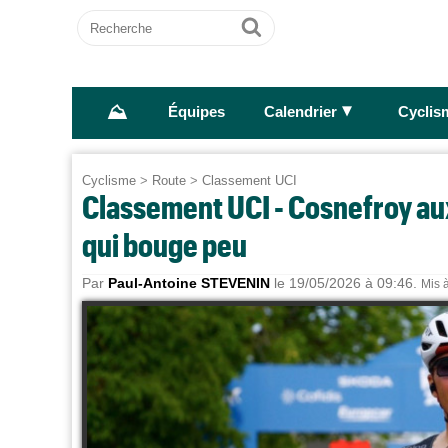
Recherche
Ok
⛰
►
Équipes
Calendrier
Cyclis
Cyclisme
>
Route
>
Classement UCI
Classement UCI - Cosnefroy aux
qui bouge peu
Par
Paul-Antoine STEVENIN
le 19/05/2026 à 09:46.
Mis à