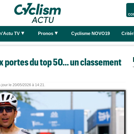
CO
►
►
m'Actu TV
Pronos
Cyclisme NOVO19
Crité
 portes du top 50... un classement
 jour le 20/05/2026 à 14:21.