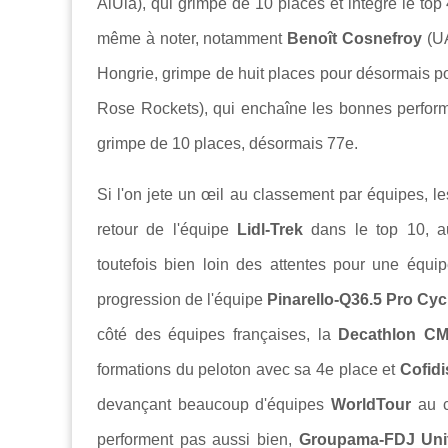
AlUla), qui grimpe de 10 places et intègre le top 
même à noter, notamment
Benoît Cosnefroy
(U
Hongrie, grimpe de huit places pour désormais p
Rose Rockets), qui enchaîne les bonnes perfo
grimpe de 10 places, désormais 77e.
Si l'on jete un œil au classement par équipes, 
retour de l'équipe
Lidl-Trek
dans le top 10, a
toutefois bien loin des attentes pour une équip
progression de l'équipe
Pinarello-Q36.5 Pro Cy
côté des équipes françaises, la
Decathlon 
formations du peloton avec sa 4e place et
Cofidi
devançant beaucoup d'équipes
WorldTour
au 
performent pas aussi bien,
Groupama-FDJ Uni