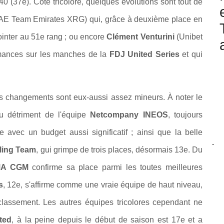
40 (37e). Côté tricolore, quelques évolutions sont tout de
AE Team Emirates XRG) qui, grâce à deuxième place en
ointer au 51e rang ; ou encore
Clément Venturini
(Unibet
rmances sur les manches de la
FDJ United Series
et qui
les changements sont eux-aussi assez mineurs. À noter le
u détriment de l'équipe
Netcompany INEOS
, toujours
e avec un budget aussi significatif ; ainsi que la belle
-
cling Team
, gui grimpe de trois places, désormais 13e. Du
CMA CGM
confirme sa place parmi les toutes meilleures
s
, 12e, s'affirme comme une vraie équipe de haut niveau,
classement. Les autres équipes tricolores cependant ne
ted
, à la peine depuis le début de saison est 17e et a