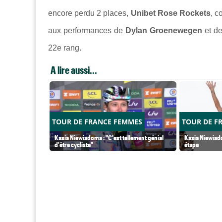
encore perdu 2 places,
Unibet Rose Rockets
, c
aux performances de
Dylan Groenewegen
et d
22e rang.
A lire aussi...
TOUR DE FRANCE FEMMES
TOUR DE F
Kasia Niewiadoma : "C'est tellement génial
Kasia Niewiado
d'être cycliste"
étape