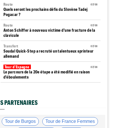
Route
07/08
Quels seront les prochains défis du Slovène Tadej
Pogacar ?
Route
07/08
Anton Schiffer à nouveau victime d'une fracture de la
clavicule
Transfert
07/08
Soudal Quick-Step a recruté un talentueux sprinteur
allemand
Tour d'Espagne
07/08
Le parcours de la 20e étape a été modifié en raison
d'éboulements
Média
07/08
Web-série : "Course toujours, dans les coulisses de la
FDJ United Series"
S PARTENAIRES
Route
07/08
Émilien Jacquelin va faire ses débuts en compétition le
16 août !
Tour de Burgos
Tour de France Femmes