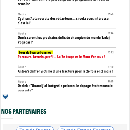
semaine
Média
12:54
Cyclism’Actu recrute des rédacteurs… si cela vous intéresse,
c'est ici !
Route
12:34
Quels seront les prochains défis du champion du monde Tadej
Pogacar ?
Tour de France Femmes
12:12
Parcours, favoris, profil… La 7e étape et le Mont Ventoux !
Route
11:49
Anton Schiffer victime d'une fracture pour la 2e fois en 2 mois !
Route
11:29
Gesink : "Quand j'ai intégré le peloton, le dopage était monnaie
courante"
Tour de France Femmes
11:12
Le Court-Pienaar : "J’étais à la limite de mes forces..."
NOS PARTENAIRES
Tour d'Espagne
10:56
Le parcours de la 20e étape modifié en raison des éboulements
Média
10:51