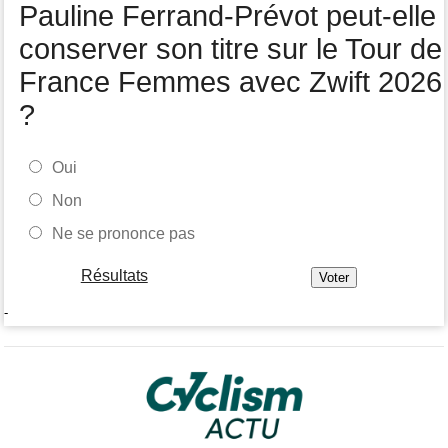
Pauline Ferrand-Prévot peut-elle
Tour de Burgos
07:56
A quelle heure et sur quelle chaîne suivre la 4e étape à la TV ?
conserver son titre sur le Tour de
France Femmes avec Zwift 2026
?
Oui
Non
Ne se prononce pas
Résultats
-