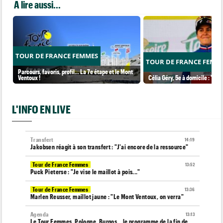
A lire aussi...
TOUR DE FRANCE FEMMES
TOUR DE FRANCE FEMM
Parcours, favoris, profil… La 7e étape et le Mont
Ventoux !
Célia Géry, 5e à domicile : "J'ai
L'INFO EN LIVE
Transfert
14:19
Jakobsen réagit à son transfert : "J'ai encore de la ressource"
Tour de France Femmes
13:52
Puck Pieterse : "Je vise le maillot à pois..."
Tour de France Femmes
13:36
Marlen Reusser, maillot jaune : "Le Mont Ventoux, on verra"
Agenda
13:13
Le Tour Femmes, Pologne, Burgos… le programme de la fin de