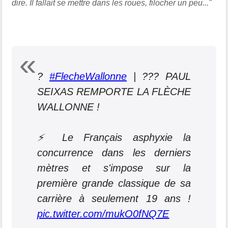
dire. Il fallait se mettre dans les roues, filocher un peu..."
?
#FlecheWallonne
| ??? PAUL
SEIXAS REMPORTE LA FLÈCHE
WALLONNE !
⚡️ Le Français asphyxie la
concurrence dans les derniers
mètres et s'impose sur la
première grande classique de sa
carrière à seulement 19 ans !
pic.twitter.com/mukO0fNQ7E