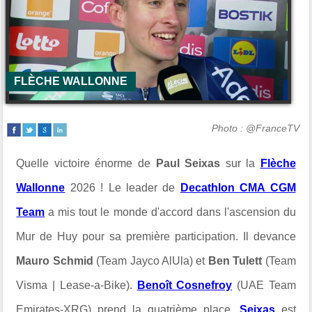
FLÈCHE WALLONNE
Photo : @FranceTV
Quelle victoire énorme de
Paul Seixas
sur la
Flèche
Wallonne
2026 ! Le leader de
Decathlon CMA CGM
Team
a mis tout le monde d'accord dans l'ascension du
Mur de Huy pour sa première participation. Il devance
Mauro Schmid
(Team Jayco AlUla) et
Ben Tulett
(Team
Visma | Lease-a-Bike).
Benoît Cosnefroy
(UAE Team
Emirates-XRG) prend la quatrième place.
Seixas
est