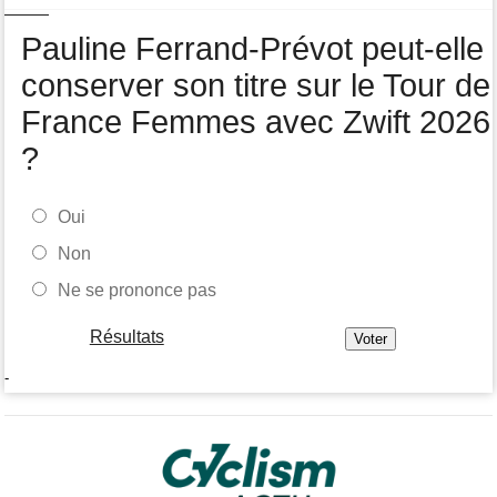
Tour de Burgos
06/08
Pauline Ferrand-Prévot peut-elle
Felix Gall remporte la 3e étape et prend les commandes du
général
conserver son titre sur le Tour de
France Femmes avec Zwift 2026
?
Oui
Non
Ne se prononce pas
Résultats
-