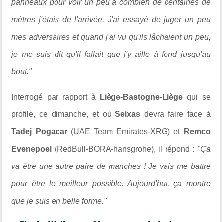
panneaux pour voir un peu à combien de centaines de
mètres j'étais de l'arrivée. J'ai essayé de juger un peu
mes adversaires et quand j'ai vu qu'ils lâchaient un peu,
je me suis dit qu'il fallait que j'y aille à fond jusqu'au
bout."
Interrogé par rapport à
Liège-Bastogne-Liège
qui se
profile, ce dimanche, et où
Seixas
devra faire face à
Tadej Pogacar
(UAE Team Emirates-XRG) et
Remco
Evenepoel
(RedBull-BORA-hansgrohe), il répond :
"Ça
va être une autre paire de manches ! Je vais me battre
pour être le meilleur possible. Aujourd'hui, ça montre
que je suis en belle forme."