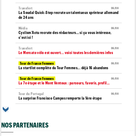
Transfert
06/08
La Soudal Quick-Step recrute un talentueux sprinteur allemand
de 24 ans
Média
06/08
Cyclism’Actu recrute des rédacteurs… si ça vous intéresse,
c'est ici !
Transfert
06/08
Le Mercato vélo est ouvert... voici toutes les dernières infos
Tour de France Femmes
06/08
La startlist complète du Tour Femmes... déjà 16 abandons
Tour de France Femmes
06/08
La 7e étape et le Mont Ventoux : parcours, favoris, profil…
Tour du Portugal
06/08
La surprise Francisco Campos remporte la 1ère étape
Tour de Pologne
06/08
Bart Lemmen : "J'attendais cette 1ère victoire depuis
longtemps"
NOS PARTENAIRES
Tour de France Femmes
06/08
Marlen Reusser : "Le Mont Ventoux... on verra"