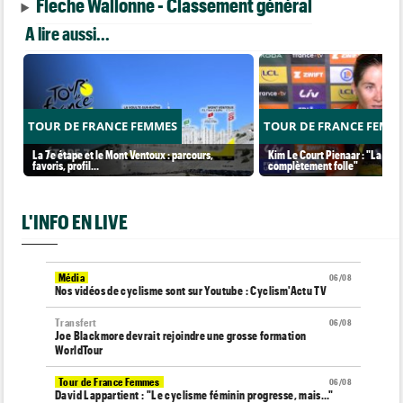
Fleche Wallonne - Classement général
A lire aussi...
TOUR DE FRANCE FEMMES
TOUR DE FRANCE FEMM
La 7e étape et le Mont Ventoux : parcours,
Kim Le Court Pienaar : "La cour
favoris, profil…
complètement folle"
L'INFO EN LIVE
Média
06/08
Nos vidéos de cyclisme sont sur Youtube : Cyclism'Actu TV
Transfert
06/08
Joe Blackmore devrait rejoindre une grosse formation
WorldTour
Tour de France Femmes
06/08
David Lappartient : "Le cyclisme féminin progresse, mais…"