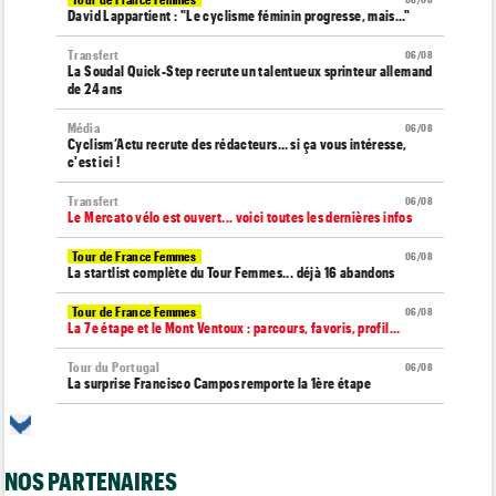
06/08
David Lappartient : "Le cyclisme féminin progresse, mais…"
Transfert
06/08
La Soudal Quick-Step recrute un talentueux sprinteur allemand
de 24 ans
Média
06/08
Cyclism’Actu recrute des rédacteurs… si ça vous intéresse,
c'est ici !
Transfert
06/08
Le Mercato vélo est ouvert... voici toutes les dernières infos
Tour de France Femmes
06/08
La startlist complète du Tour Femmes... déjà 16 abandons
Tour de France Femmes
06/08
La 7e étape et le Mont Ventoux : parcours, favoris, profil…
Tour du Portugal
06/08
La surprise Francisco Campos remporte la 1ère étape
Tour de Pologne
06/08
Bart Lemmen : "J'attendais cette 1ère victoire depuis
longtemps"
NOS PARTENAIRES
Tour de France Femmes