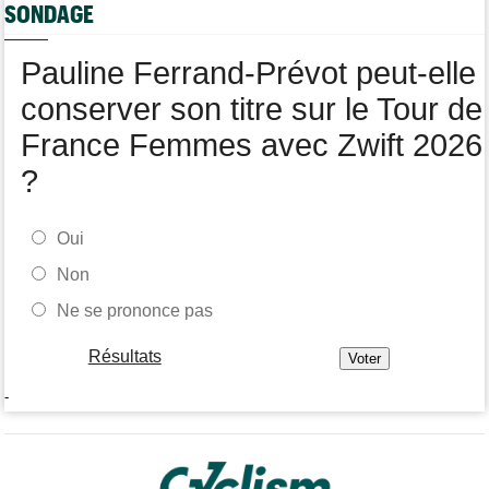
SONDAGE
pour 1 an
Tour de Burgos
06/08
Pauline Ferrand-Prévot peut-elle
Felix Gall remporte la 3e étape et prend les commandes du
général
conserver son titre sur le Tour de
France Femmes avec Zwift 2026
?
Oui
Non
Ne se prononce pas
Résultats
-