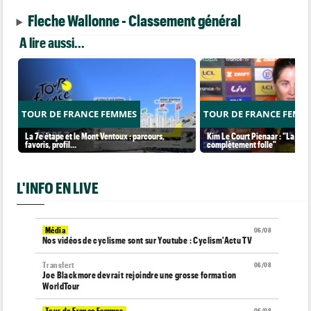
Fleche Wallonne - Classement général
A lire aussi...
TOUR DE FRANCE FEMMES
TOUR DE FRANCE FEMM
La 7e étape et le Mont Ventoux : parcours,
Kim Le Court Pienaar : "La cour
favoris, profil…
complètement folle"
L'INFO EN LIVE
Média
06/08
Nos vidéos de cyclisme sont sur Youtube : Cyclism'Actu TV
Transfert
06/08
Joe Blackmore devrait rejoindre une grosse formation
WorldTour
Tour de France Femmes