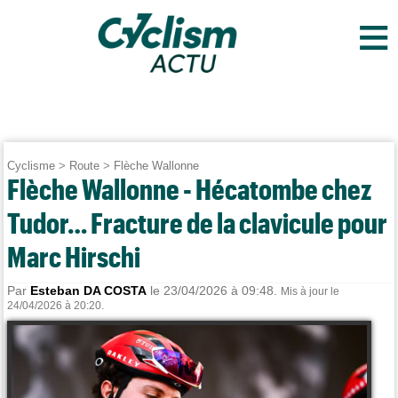
≡
Cyclisme
>
Route
>
Flèche Wallonne
Flèche Wallonne - Hécatombe chez
Tudor… Fracture de la clavicule pour
Marc Hirschi
Par
Esteban DA COSTA
le 23/04/2026 à 09:48.
Mis à jour le
24/04/2026 à 20:20.