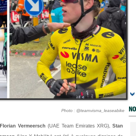
NO
Photo : @teamvisma_leaseabike
Florian Vermeersch
(UAE Team Emirates XRG),
Stan