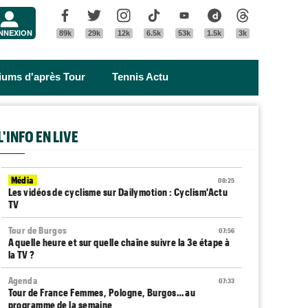
Menu
Facebook
Twitter
Instagram
Tik Tok
Youtube
Dailymotion
Threads
NNEXION
89k
29k
12k
6.5k
53k
1.5k
3k
riums d'après Tour
Tennis Actu
L'INFO EN LIVE
Média
08:25
Les vidéos de cyclisme sur Dailymotion : Cyclism'Actu
TV
Tour de Burgos
07:56
A quelle heure et sur quelle chaîne suivre la 3e étape à
la TV ?
Agenda
07:33
Tour de France Femmes, Pologne, Burgos… au
programme de la semaine