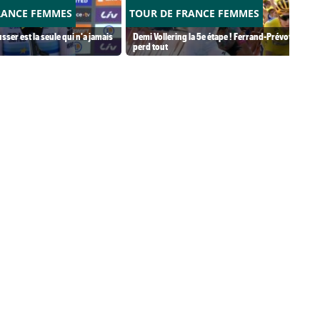
RANCE FEMMES
TOUR DE FRANCE FEMMES
usser est la seule qui n'a jamais
Demi Vollering la 5e étape ! Ferrand-Prévot
perd tout