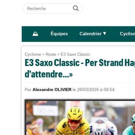
Recherche
Ok
⛰
►
Équipes
Calendrier
Cyclis
Cyclisme
>
Route
>
E3 Saxo Classic
E3 Saxo Classic - Per Strand Hag
d'attendre...»
Par
Alexandre OLIVIER
le 28/03/2026 à 09:54