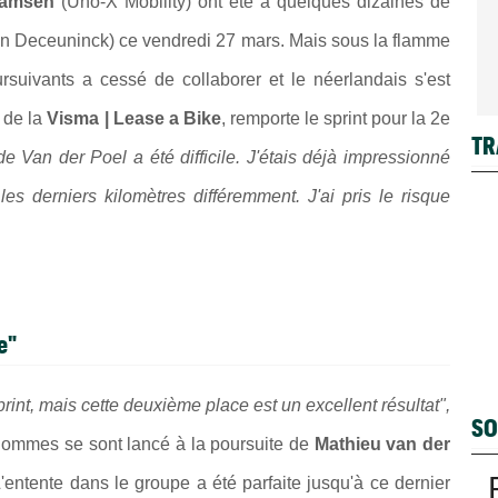
hamsen
(Uno-X Mobility) ont été à quelques dizaines de
in Deceuninck) ce vendredi 27 mars. Mais sous la flamme
rsuivants a cessé de collaborer et le néerlandais s'est
 de la
Visma | Lease a Bike
, remporte le sprint pour la 2e
TR
e Van der Poel a été difficile. J'étais déjà impressionné
 les derniers kilomètres différemment. J'ai pris le risque
e"
print, mais cette deuxième place est un excellent résultat",
SO
hommes se sont lancé à la poursuite de
Mathieu van der
L'entente dans le groupe a été parfaite jusqu'à ce dernier