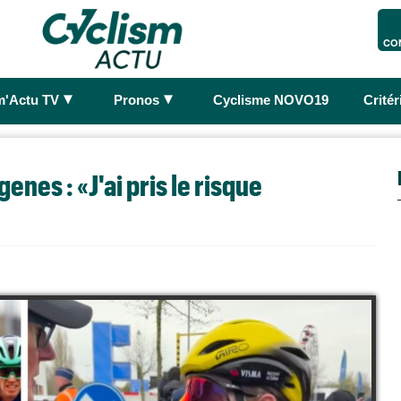
CO
►
►
m'Actu TV
Pronos
Cyclisme NOVO19
Crité
enes : «J'ai pris le risque