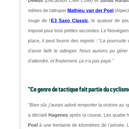
Dewulf
(Decathlon CMA CGM) et
Jonas Abra
mètres de rattraper
Mathieu van der Poel
(Alpec
rouge de l'
E3 Saxo Classic
, le quatuor de pou
imposé pour trois petites secondes. Le Norvégien
place, il peut fournir des regrets : "
La poursuite d
d'avoir failli le rattraper. Nous aurions pu gérer
d'attendre, et finalement, ça n'a pas payé."
"Ce genre de tactique fait partie du cyclism
"Bien sûr, j'aurais adoré remporter la victoire au s
a déclaré
Hagenes
après la course. Les quatre 
Poel
à une trentaine de kilomètres de l'arrivée. 