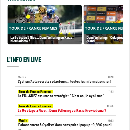
TOUR DE FRANCE FEMMES
TOUR DE FRANCE FEMM
La 9e étape à Nice... Demi Vollering ou Kasia
Demi Vollering : "Cela prouve q
Niewiadoma ?
grand..."
L'INFO EN LIVE
Média
11:20
Cyclism’Actu recrute rédacteurs… toutes les informations ici !
Tour de France Femmes
11:13
La FDJ-SUEZ assume sa stratégie : "C'est ça, le cyclisme"
Tour de France Femmes
10:48
La 9e étape à Nice... Demi Vollering ou Kasia Niewiadoma ?
Média
10:33
L'abonnement à Cyclism'Actu sans pub ni pop up : 9,99€ pour 1
an