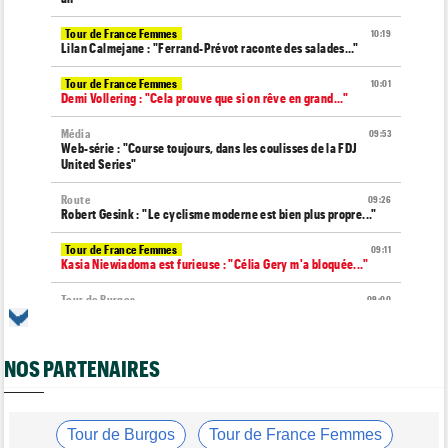
Tour de France Femmes
10:19
Lilan Calmejane : "Ferrand-Prévot raconte des salades…"
Tour de France Femmes
10:01
Demi Vollering : "Cela prouve que si on rêve en grand..."
Média
09:53
Web-série : "Course toujours, dans les coulisses de la FDJ
United Series"
Route
09:26
Robert Gesink : "Le cyclisme moderne est bien plus propre..."
Tour de France Femmes
09:11
Kasia Niewiadoma est furieuse : "Célia Gery m'a bloquée..."
Tour de Burgos
09:00
La poisse continue pour Jarno Widar, contraint à l'abandon
Média
08:40
NOS PARTENAIRES
Les vidéos de cyclisme sont sur Dailymotion : Cyclism'Actu TV
Route
08:20
Un espoir de 16 ans très lourdement blessé, percuté par une
voiture !
Tour de Burgos
Tour de France Femmes