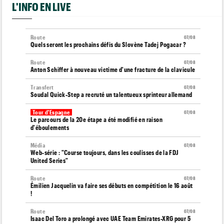
L'INFO EN LIVE
Route
07/08
Quels seront les prochains défis du Slovène Tadej Pogacar ?
Route
07/08
Anton Schiffer à nouveau victime d'une fracture de la clavicule
Transfert
07/08
Soudal Quick-Step a recruté un talentueux sprinteur allemand
Tour d'Espagne
07/08
Le parcours de la 20e étape a été modifié en raison
d'éboulements
Média
07/08
Web-série : "Course toujours, dans les coulisses de la FDJ
United Series"
Route
07/08
Émilien Jacquelin va faire ses débuts en compétition le 16 août
!
Route
07/08
Isaac Del Toro a prolongé avec UAE Team Emirates-XRG pour 5