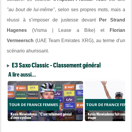
"au bout de lui-même"
, selon ses propres mots, mais a
réussi à s’imposer de justesse devant
Per Strand
Hagenes
(Visma | Lease a Bike) et
Florian
Vermeersch
(UAE Team Emirates XRG), au terme d'un
scénario ahurissant.
E3 Saxo Classic - Classement général
A lire aussi...
TOUR DE FRANCE FEMMES
TOUR DE FRANCE FEMM
Kasia Niewiadoma : "C'est tellement génial
Kasia Niewiadoma fait coup dou
d'être cycliste"
étape