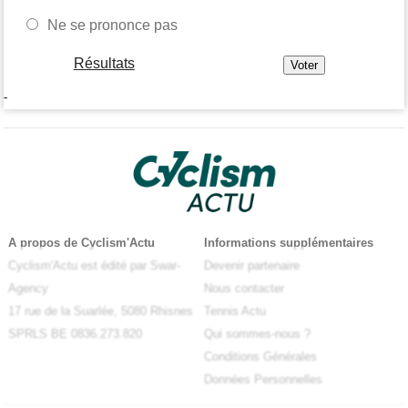
Ne se prononce pas
Résultats
-
A propos de Cyclism'Actu
Informations supplémentaires
Cyclism'Actu est édité par Swar-
Devenir partenaire
Agency
Nous contacter
17 rue de la Suarlée, 5080 Rhisnes
Tennis Actu
SPRLS BE 0836.273.820
Qui sommes-nous ?
Conditions Générales
Données Personnelles