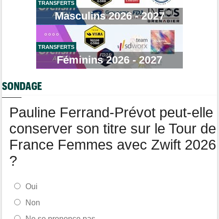
TRANSFERTS
Masculins 2026 - 2027
Route
09:26
Robert Gesink : "Le cyclisme moderne est bien plus propre..."
Tour de France Femmes
09:11
Kasia Niewiadoma, furieuse : "Célia Gery m'a bloquée..."
TRANSFERTS
Féminins 2026 - 2027
Tour de Burgos
09:00
La poisse continue pour Jarno Widar, contraint à l'abandon
SONDAGE
Pauline Ferrand-Prévot peut-elle
conserver son titre sur le Tour de
France Femmes avec Zwift 2026
?
Oui
Non
Ne se prononce pas