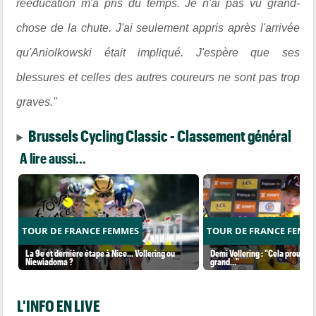
rééducation m'a pris du temps. Je n'ai pas vu grand-
chose de la chute. J'ai seulement appris après l'arrivée
qu'Aniolkowski était impliqué. J'espère que ses
blessures et celles des autres coureurs ne sont pas trop
graves."
Brussels Cycling Classic - Classement général
A lire aussi...
TOUR DE FRANCE FEMMES
TOUR DE FRANCE FEMM
La 9e et dernière étape à Nice... Vollering ou
Demi Vollering : "Cela prouve q
Niewiadoma ?
grand..."
L'INFO EN LIVE