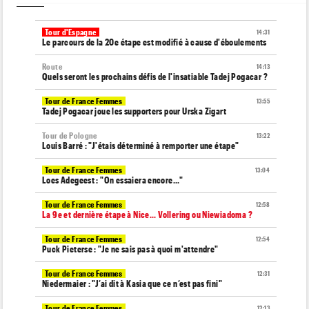
Tour d'Espagne
14:31
Le parcours de la 20e étape est modifié à cause d'éboulements
Route
14:13
Quels seront les prochains défis de l'insatiable Tadej Pogacar ?
Tour de France Femmes
13:55
Tadej Pogacar joue les supporters pour Urska Zigart
Tour de Pologne
13:22
Louis Barré : "J'étais déterminé à remporter une étape"
Tour de France Femmes
13:04
Loes Adegeest : "On essaiera encore..."
Tour de France Femmes
12:58
La 9e et dernière étape à Nice... Vollering ou Niewiadoma ?
Tour de France Femmes
12:54
Puck Pieterse : "Je ne sais pas à quoi m'attendre"
Tour de France Femmes
12:31
Niedermaier : "J’ai dit à Kasia que ce n’est pas fini"
Tour de France Femmes
12:13