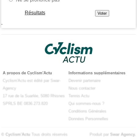
Résultats
-
A propos de Cyclism'Actu
Informations supplémentaires
Cyclism'Actu est édité par Swar-
Devenir partenaire
Agency
Nous contacter
17 rue de la Suarlée, 5080 Rhisnes
Tennis Actu
SPRLS BE 0836.273.820
Qui sommes-nous ?
Conditions Générales
Données Personnelles
© Cyclism'Actu
Tous droits réservés
Produit par
Swar Agency
.