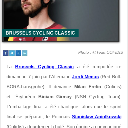
BRUSSELS CYCLING CLASSIC
Photo : @TeamCOFIDIS
La
Brussels Cycling Classic
a été remportée ce
dimanche 7 juin par l'Allemand
Jordi Meeus
(Red Bull-
BORA-hansgrohe). Il devance
Milan Fretin
(Cofidis)
et
l'Érythréen
Biniam Girmay
(NSN Cycling Team).
L'emballage final a été chaotique. alors que le sprint
final se préparait, le Polonais
Stanislaw Aniolkowski
(Cofidis) a lourdement chuté. Son équipe a communiqué