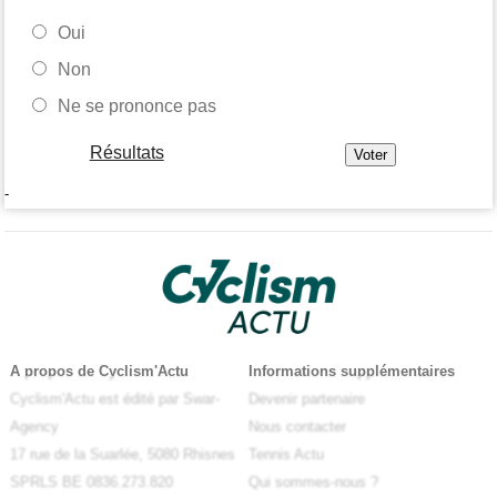
Oui
Non
Ne se prononce pas
Résultats
-
A propos de Cyclism'Actu
Informations supplémentaires
Cyclism'Actu est édité par Swar-
Devenir partenaire
Agency
Nous contacter
17 rue de la Suarlée, 5080 Rhisnes
Tennis Actu
SPRLS BE 0836.273.820
Qui sommes-nous ?