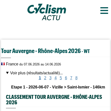
≡
Tour Auvergne - Rhône-Alpes 2026
- WT
France
du 07.06.2026 au 14.06.2026
Voir plus (résultats/actualité)...
1
2
3
4
5
6
7
8
Etape 1 - 2026-06-07 - Vizille > Saint-Ismier - 146km
CLASSEMENT TOUR AUVERGNE - RHÔNE-ALPES
2026