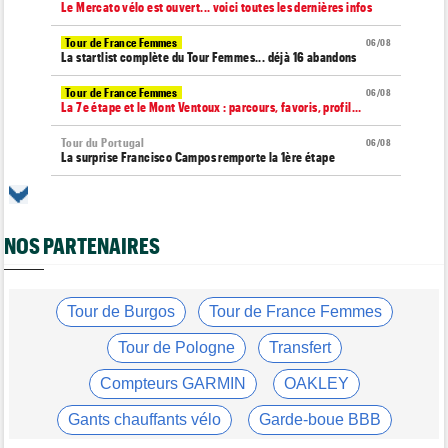
Le Mercato vélo est ouvert... voici toutes les dernières infos
Tour de France Femmes
06/08
La startlist complète du Tour Femmes... déjà 16 abandons
Tour de France Femmes
06/08
La 7e étape et le Mont Ventoux : parcours, favoris, profil…
Tour du Portugal
06/08
La surprise Francisco Campos remporte la 1ère étape
Tour de Pologne
06/08
Bart Lemmen : "J'attendais cette 1ère victoire depuis
longtemps"
NOS PARTENAIRES
Tour de France Femmes
06/08
Marlen Reusser : "Le Mont Ventoux... on verra"
Tour de France Femmes
Tour de Burgos
Tour de France Femmes
06/08
Kim Le Court Pienaar : "La course a été complètement folle"
Tour de Pologne
Transfert
Route
06/08
Isaac Del Toro prolonge avec UAE Team Emirates-XRG jusqu'en
Compteurs GARMIN
OAKLEY
2031
Gants chauffants vélo
Garde-boue BBB
Tour de Burgos
06/08
Felix Gall : "J’espère conserver ce maillot de leader"