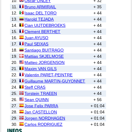
10.
Oscar ONLEY
+ 32
11.
Bruno ARMIRAIL
+ 35
12.
Isaac DEL TORO
+ 44
13.
Harold TEJADA
+ 44
14.
Cian UIJTDEBROEKS
+ 44
15.
Clement BERTHET
+ 44
16.
Juan AYUSO
+ 44
17.
Paul SEIXAS
+ 44
18.
Santiago BUITRAGO
+ 44
19.
Mattias SKJELMOSE
+ 44
20.
Matteo JORGENSON
+ 44
21.
Maxim VAN GILS
+ 44
22.
Valentin PARET-PEINTRE
+ 44
23.
Guillaume MARTIN-GUYONNET
+ 44
24.
Steff CRAS
+ 44
25.
Torstein TRAEEN
+ 44
26.
Sean QUINN
+ 56
27.
Jose Felix PARRA
+ 01:04
28.
Jan CASTELLON
+ 01:04
29.
Jorgen NORDHAGEN
+ 01:04
30.
Carlos RODRIGUEZ
+ 01:04
INFOS