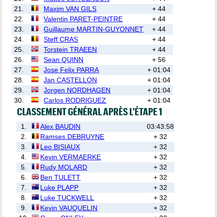
21.
Maxim VAN GILS
+ 44
22.
Valentin PARET-PEINTRE
+ 44
23.
Guillaume MARTIN-GUYONNET
+ 44
24.
Steff CRAS
+ 44
25.
Torstein TRAEEN
+ 44
26.
Sean QUINN
+ 56
27.
Jose Felix PARRA
+ 01:04
28.
Jan CASTELLON
+ 01:04
29.
Jorgen NORDHAGEN
+ 01:04
30.
Carlos RODRIGUEZ
+ 01:04
CLASSEMENT GÉNÉRAL APRÈS L'ÉTAPE 1
1.
Alex BAUDIN
03:43:58
2.
Ramses DEBRUYNE
+ 32
3.
Leo BISIAUX
+ 32
4.
Kevin VERMAERKE
+ 32
5.
Rudy MOLARD
+ 32
6.
Ben TULETT
+ 32
7.
Luke PLAPP
+ 32
8.
Luke TUCKWELL
+ 32
9.
Kevin VAUQUELIN
+ 32