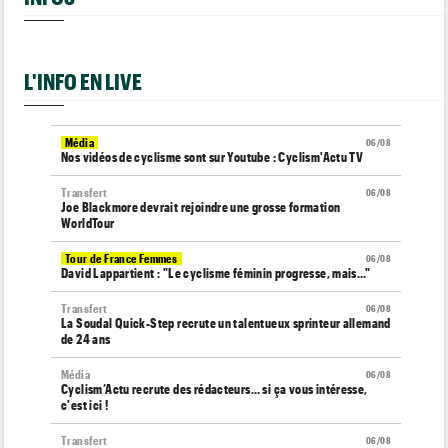
L'INFO EN LIVE
Média
06/08
Nos vidéos de cyclisme sont sur Youtube : Cyclism'Actu TV
Transfert
06/08
Joe Blackmore devrait rejoindre une grosse formation
WorldTour
Tour de France Femmes
06/08
David Lappartient : "Le cyclisme féminin progresse, mais…"
Transfert
06/08
La Soudal Quick-Step recrute un talentueux sprinteur allemand
de 24 ans
Média
06/08
Cyclism’Actu recrute des rédacteurs… si ça vous intéresse,
c'est ici !
Transfert
06/08