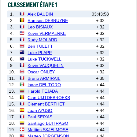
CLASSEMENT ÉTAPE 1
1.
Alex BAUDIN
03:43:58
2.
Ramses DEBRUYNE
+ 32
3.
Leo BISIAUX
+ 32
4.
Kevin VERMAERKE
+ 32
5.
Rudy MOLARD
+ 32
6.
Ben TULETT
+ 32
7.
Luke PLAPP
+ 32
8.
Luke TUCKWELL
+ 32
9.
Kevin VAUQUELIN
+ 32
10.
Oscar ONLEY
+ 32
11.
Bruno ARMIRAIL
+ 35
12.
Isaac DEL TORO
+ 44
13.
Harold TEJADA
+ 44
14.
Cian UIJTDEBROEKS
+ 44
15.
Clement BERTHET
+ 44
16.
Juan AYUSO
+ 44
17.
Paul SEIXAS
+ 44
18.
Santiago BUITRAGO
+ 44
19.
Mattias SKJELMOSE
+ 44
20.
Matteo JORGENSON
+ 44