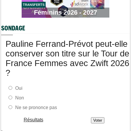
TRANSFERTS
Tour de France Femmes
Féminins 2026 - 2027
13:36
Marlen Reusser, maillot jaune : "Le Mont Ventoux, on verra"
Agenda
13:13
SONDAGE
Le Tour Femmes, Pologne, Burgos… le programme de la fin de
semaine
Pauline Ferrand-Prévot peut-elle
conserver son titre sur le Tour de
France Femmes avec Zwift 2026
?
Oui
Non
Ne se prononce pas
Résultats
-