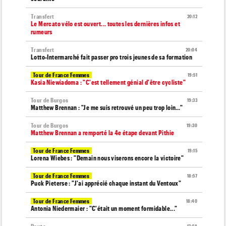
Transfert
20:12
Le Mercato vélo est ouvert... toutes les dernières infos et
rumeurs
Transfert
20:04
Lotto-Intermarché fait passer pro trois jeunes de sa formation
Tour de France Femmes
19:51
Kasia Niewiadoma : "C'est tellement génial d'être cycliste"
Tour de Burgos
19:33
Matthew Brennan : "Je me suis retrouvé un peu trop loin…"
Tour de Burgos
19:30
Matthew Brennan a remporté la 4e étape devant Pithie
Tour de France Femmes
19:15
Lorena Wiebes : "Demain nous viserons encore la victoire"
Tour de France Femmes
18:57
Puck Pieterse : "J'ai apprécié chaque instant du Ventoux"
Tour de France Femmes
18:40
Antonia Niedermaier : "C'était un moment formidable..."