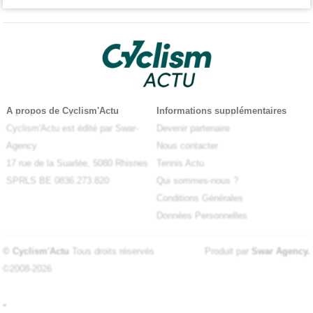
A propos de Cyclism'Actu
Informations supplémentaires
Cyclism'Actu est édité par Swar-
Devenir partenaire
Agency
Nous contacter
17 rue de la Suarlée, 5080 Rhisnes
Tennis Actu
SPRLS BE 0836.273.820
Qui sommes-nous ?
Conditions Générales
Données Personnelles
© Cyclism'Actu
Tous droits réservés
Produit par
Swar Agency
.
©2008-2026
-