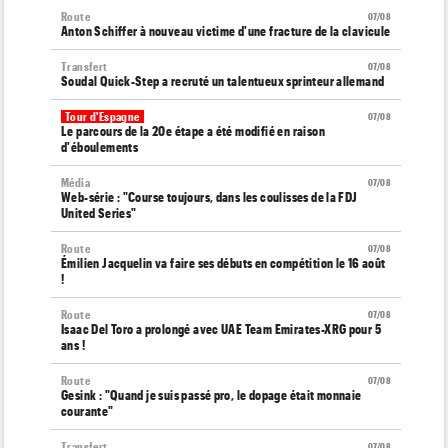
Route
07/08
Anton Schiffer à nouveau victime d'une fracture de la clavicule
Transfert
07/08
Soudal Quick-Step a recruté un talentueux sprinteur allemand
Tour d'Espagne
07/08
Le parcours de la 20e étape a été modifié en raison
d'éboulements
Média
07/08
Web-série : "Course toujours, dans les coulisses de la FDJ
United Series"
Route
07/08
Émilien Jacquelin va faire ses débuts en compétition le 16 août
!
Route
07/08
Isaac Del Toro a prolongé avec UAE Team Emirates-XRG pour 5
ans !
Route
07/08
Gesink : "Quand je suis passé pro, le dopage était monnaie
courante"
Transfert
07/08