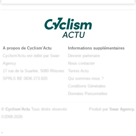
A propos de Cyclism'Actu
Informations supplémentaires
Cyclism'Actu est édité par Swar-
Devenir partenaire
Agency
Nous contacter
17 rue de la Suarlée, 5080 Rhisnes
Tennis Actu
SPRLS BE 0836.273.820
Qui sommes-nous ?
Conditions Générales
Données Personnelles
© Cyclism'Actu
Tous droits réservés
Produit par
Swar Agency
.
©2008-2026
-