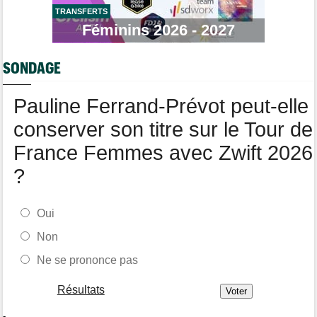
TRANSFERTS
Tour de Pologne
07/08
Féminins 2026 - 2027
Jan Christen : "J'ai dû me retenir pour ne pas attaquer trop tôt"
Tour de France Femmes
07/08
SONDAGE
Kasia Niewiadoma fait coup double sur la 7e étape
Tour de Pologne
07/08
Pauline Ferrand-Prévot peut-elle
Joao Almeida a abandonné après une nouvelle chute
conserver son titre sur le Tour de
France Femmes avec Zwift 2026
?
Oui
Non
Ne se prononce pas
Résultats
-