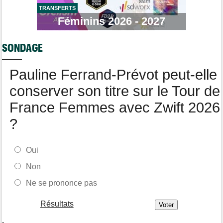
Transfert
14:03
Jakobsen réagit à son transfert : "J'ai encore de la ressource"
TRANSFERTS
Féminins 2026 - 2027
Tour de Burgos
13:44
Oscar Onley : "Nous avons un groupe très solide..."
SONDAGE
Tour de France Femmes
13:20
Horaires et chaînes… La diffusion de la 6e étape du Tour
Pauline Ferrand-Prévot peut-elle
conserver son titre sur le Tour de
France Femmes avec Zwift 2026
?
Oui
Non
Ne se prononce pas
Résultats
-