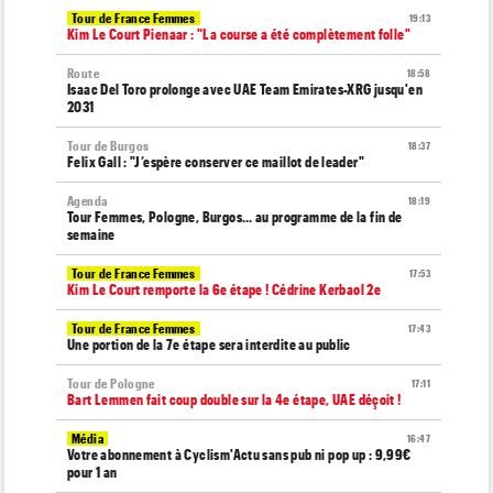
Tour de France Femmes
19:13
Kim Le Court Pienaar : "La course a été complètement folle"
Route
18:58
Isaac Del Toro prolonge avec UAE Team Emirates-XRG jusqu'en
2031
Tour de Burgos
18:37
Felix Gall : "J’espère conserver ce maillot de leader"
Agenda
18:19
Tour Femmes, Pologne, Burgos… au programme de la fin de
semaine
Tour de France Femmes
17:53
Kim Le Court remporte la 6e étape ! Cédrine Kerbaol 2e
Tour de France Femmes
17:43
Une portion de la 7e étape sera interdite au public
Tour de Pologne
17:11
Bart Lemmen fait coup double sur la 4e étape, UAE déçoit !
Média
16:47
Votre abonnement à Cyclism'Actu sans pub ni pop up : 9,99€
pour 1 an