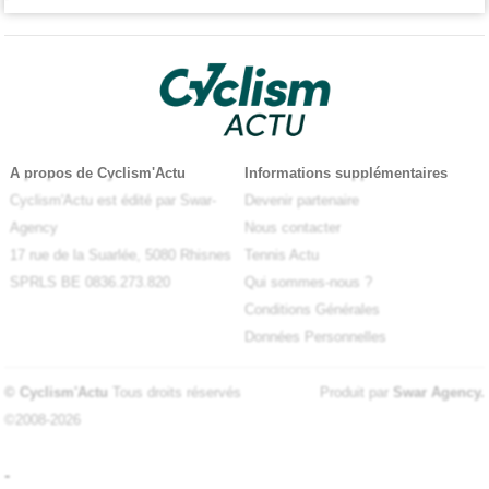
A propos de Cyclism'Actu
Informations supplémentaires
Cyclism'Actu est édité par Swar-
Devenir partenaire
Agency
Nous contacter
17 rue de la Suarlée, 5080 Rhisnes
Tennis Actu
SPRLS BE 0836.273.820
Qui sommes-nous ?
Conditions Générales
Données Personnelles
© Cyclism'Actu
Tous droits réservés
Produit par
Swar Agency
.
©2008-2026
-