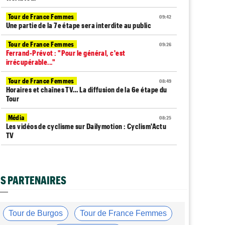
Tour de France Femmes
09:42
Une partie de la 7e étape sera interdite au public
Tour de France Femmes
09:26
Ferrand-Prévot : "Pour le général, c'est
irrécupérable..."
Tour de France Femmes
08:49
Horaires et chaînes TV… La diffusion de la 6e étape du
Tour
Média
08:25
Les vidéos de cyclisme sur Dailymotion : Cyclism'Actu
TV
Tour de France Femmes
08:15
Vollering : "Ce sont les victoires que j’apprécie le plus"
S PARTENAIRES
Tour de Burgos
07:56
A quelle heure et sur quelle chaîne suivre la 3e étape à
la TV ?
Tour de Burgos
Tour de France Femmes
Agenda
07:33