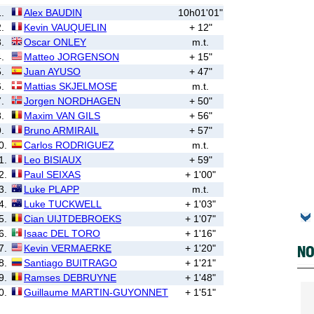
.
Alex BAUDIN
10h01'01"
.
Kevin VAUQUELIN
+ 12"
.
Oscar ONLEY
m.t.
.
Matteo JORGENSON
+ 15"
.
Juan AYUSO
+ 47"
.
Mattias SKJELMOSE
m.t.
.
Jorgen NORDHAGEN
+ 50"
.
Maxim VAN GILS
+ 56"
.
Bruno ARMIRAIL
+ 57"
0.
Carlos RODRIGUEZ
m.t.
1.
Leo BISIAUX
+ 59"
2.
Paul SEIXAS
+ 1'00"
3.
Luke PLAPP
m.t.
4.
Luke TUCKWELL
+ 1'03"
5.
Cian UIJTDEBROEKS
+ 1'07"
6.
Isaac DEL TORO
+ 1'16"
NO
7.
Kevin VERMAERKE
+ 1'20"
8.
Santiago BUITRAGO
+ 1'21"
9.
Ramses DEBRUYNE
+ 1'48"
0.
Guillaume MARTIN-GUYONNET
+ 1'51"