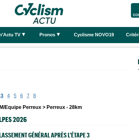
CO
►
►
m'Actu TV
Pronos
Cyclisme NOVO19
Crité
3
4
5
6
7
8
LM/Equipe Perreux > Perreux - 28km
LPES 2026
LASSEMENT GÉNÉRAL APRÈS L'ÉTAPE 3