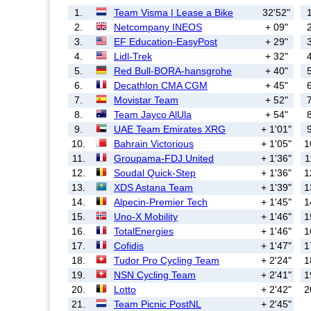
1.
Team Visma | Lease a Bike
32'52"
1
2.
Netcompany INEOS
+ 09"
2
3.
EF Education-EasyPost
+ 29"
3
4.
Lidl-Trek
+ 32"
4
5.
Red Bull-BORA-hansgrohe
+ 40"
5
6.
Decathlon CMA CGM
+ 45"
6
7.
Movistar Team
+ 52"
7
8.
Team Jayco AlUla
+ 54"
8
9.
UAE Team Emirates XRG
+ 1'01"
9
10.
Bahrain Victorious
+ 1'05"
1
11.
Groupama-FDJ United
+ 1'36"
1
12.
Soudal Quick-Step
+ 1'36"
1
13.
XDS Astana Team
+ 1'39"
1
14.
Alpecin-Premier Tech
+ 1'45"
1
15.
Uno-X Mobility
+ 1'46"
1
16.
TotalEnergies
+ 1'46"
1
17.
Cofidis
+ 1'47"
1
18.
Tudor Pro Cycling Team
+ 2'24"
1
19.
NSN Cycling Team
+ 2'41"
1
20.
Lotto
+ 2'42"
2
21.
Team Picnic PostNL
+ 2'45"