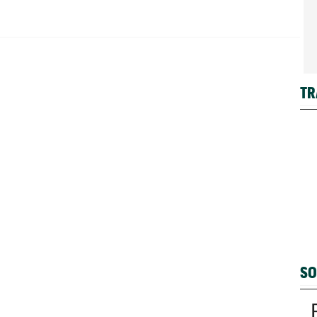
TR
SO