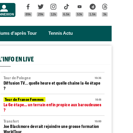
Menu
Facebook
Twitter
Instagram
Tik Tok
Youtube
Dailymotion
Threads
NNEXION
89k
29k
12k
6.5k
53k
1.5k
3k
riums d'après Tour
Tennis Actu
L'INFO EN LIVE
Tour de Pologne
10:36
Diffusion TV... quelle heure et quelle chaîne la 4e étape
?
Tour de France Femmes
10:18
La 6e étape… un terrain enfin propice aux baroudeuses
?
Transfert
10:00
Joe Blackmore devrait rejoindre une grosse formation
WorldTour