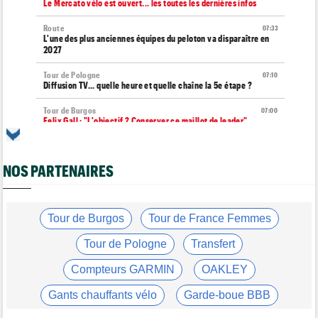
Le Mercato vélo est ouvert... les toutes les dernières infos
Route
07:33
L'une des plus anciennes équipes du peloton va disparaître en
2027
Tour de Pologne
07:10
Diffusion TV... quelle heure et quelle chaîne la 5e étape ?
Tour de Burgos
07:00
Felix Gall : "L'objectif ? Conserver ce maillot de leader"
Média
06/08
Nos vidéos de cyclisme sont sur Youtube : Cyclism'Actu TV
NOS PARTENAIRES
Transfert
06/08
Joe Blackmore devrait rejoindre une grosse formation
WorldTour
Tour de Burgos
Tour de France Femmes
Tour de France Femmes
06/08
David Lappartient : "Le cyclisme féminin progresse, mais…"
Tour de Pologne
Transfert
Transfert
06/08
Compteurs GARMIN
OAKLEY
La Soudal Quick-Step recrute un talentueux sprinteur allemand
de 24 ans
Gants chauffants vélo
Garde-boue BBB
Média
06/08