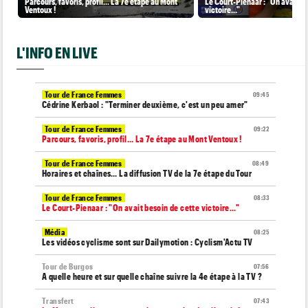
Parcours, favoris, profil… La 7e étape au Mont
Le Court-Pienaar : "On avait be
Ventoux !
victoire..."
L'INFO EN LIVE
Tour de France Femmes
09:45
Cédrine Kerbaol : "Terminer deuxième, c'est un peu amer"
Tour de France Femmes
09:22
Parcours, favoris, profil… La 7e étape au Mont Ventoux !
Tour de France Femmes
08:49
Horaires et chaînes… La diffusion TV de la 7e étape du Tour
Tour de France Femmes
08:33
Le Court-Pienaar : "On avait besoin de cette victoire..."
Média
08:25
Les vidéos cyclisme sont sur Dailymotion : Cyclism'Actu TV
Tour de Burgos
07:56
A quelle heure et sur quelle chaîne suivre la 4e étape à la TV ?
Transfert
07:43