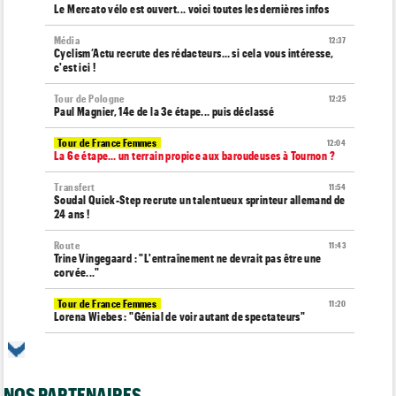
Le Mercato vélo est ouvert... voici toutes les dernières infos
Média
12:37
Cyclism’Actu recrute des rédacteurs… si cela vous intéresse,
c'est ici !
Tour de Pologne
12:25
Paul Magnier, 14e de la 3e étape... puis déclassé
Tour de France Femmes
12:04
La 6e étape… un terrain propice aux baroudeuses à Tournon ?
Transfert
11:54
Soudal Quick-Step recrute un talentueux sprinteur allemand de
24 ans !
Route
11:43
Trine Vingegaard : "L'entraînement ne devrait pas être une
corvée..."
Tour de France Femmes
11:20
Lorena Wiebes : "Génial de voir autant de spectateurs"
Tour de France Femmes
11:13
Demi Vollering : "Marlen Reusser n’est pas facile à battre"
NOS PARTENAIRES
Route
10:50