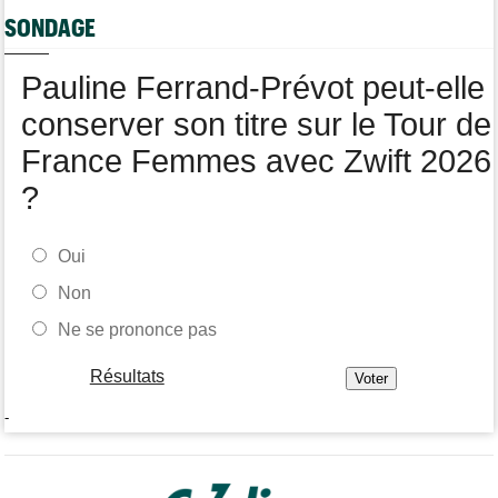
Quels sont les prochains défis de Tadej Pogacar ?
SONDAGE
Média
05/08
Toutes nos vidéos de cyclisme sont sur Youtube : Cyclism'Actu
Pauline Ferrand-Prévot peut-elle
TV
conserver son titre sur le Tour de
France Femmes avec Zwift 2026
?
Oui
Non
Ne se prononce pas
Résultats
-