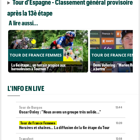
Tour d'Espagne - Classement général provisoire
après la 13è étape
A lire aussi...
TOUR DE FRANCE FEMMES
TOUR DE FRANCE FEMM
La 6e étape… un terrain propice aux
Demi Vollering : "Marlen Reusse
baroudeuses à Tournon ?
à battre"
L'INFO EN LIVE
Tour de Burgos
13:44
Oscar Onley : "Nous avons un groupe très solide..."
Tour de France Femmes
13:20
Horaires et chaînes… La diffusion de la 6e étape du Tour
Transfert
12:58