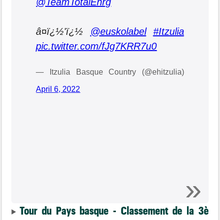
@TeamTotalEnrg
â¤ï¿½'ï¿½
@euskolabel
#Itzulia
pic.twitter.com/fJg7KRR7u0
— Itzulia Basque Country (@ehitzulia)
April 6, 2022
Tour du Pays basque - Classement de la 3è