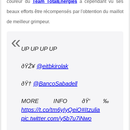
coureur du
Team TotalEnergies
a cependant vu ses
beaux efforts être récompensés par l'obtention du maillot
de meilleur grimpeur.
UP UP UP UP
ðŸŽ¥
@eitbkirolak
ðŸ†
@BancoSabadell
MORE INFO ðŸ‘‰
https://t.co/tm6yIyQeiO
#Itzulia
pic.twitter.com/y5b7u7iNwo