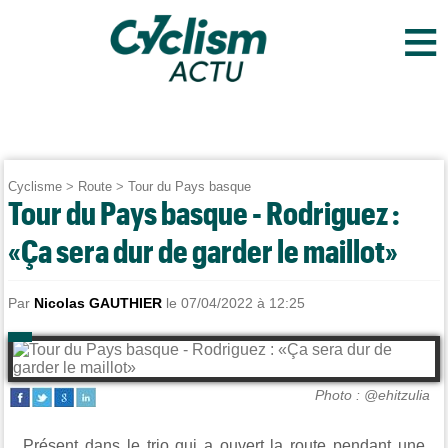
≡
Cyclisme
>
Route
>
Tour du Pays basque
Tour du Pays basque - Rodriguez :
«Ça sera dur de garder le maillot»
Par
Nicolas GAUTHIER
le 07/04/2022 à 12:25
Photo : @ehitzulia
Présent dans le trio qui a ouvert la route pendant une