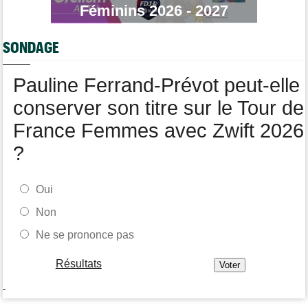
Féminins 2026 - 2027
Tour de France Femmes
09:26
Ferrand-Prévot : "Pour le général, c'est irrécupérable..."
SONDAGE
Média
08:25
Les vidéos de cyclisme sur Dailymotion : Cyclism'Actu TV
Pauline Ferrand-Prévot peut-elle
conserver son titre sur le Tour de
France Femmes avec Zwift 2026
?
Oui
Non
Ne se prononce pas
Résultats
-