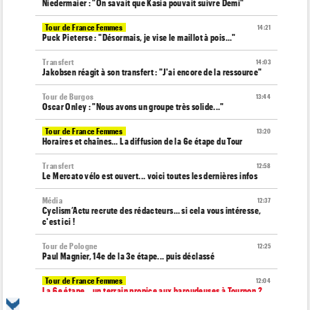
Niedermaier : "On savait que Kasia pouvait suivre Demi"
Tour de France Femmes
14:21
Puck Pieterse : "Désormais, je vise le maillot à pois..."
Transfert
14:03
Jakobsen réagit à son transfert : "J'ai encore de la ressource"
Tour de Burgos
13:44
Oscar Onley : "Nous avons un groupe très solide..."
Tour de France Femmes
13:20
Horaires et chaînes… La diffusion de la 6e étape du Tour
Transfert
12:58
Le Mercato vélo est ouvert... voici toutes les dernières infos
Média
12:37
Cyclism’Actu recrute des rédacteurs… si cela vous intéresse,
c'est ici !
Tour de Pologne
12:25
Paul Magnier, 14e de la 3e étape... puis déclassé
Tour de France Femmes
12:04
La 6e étape… un terrain propice aux baroudeuses à Tournon ?