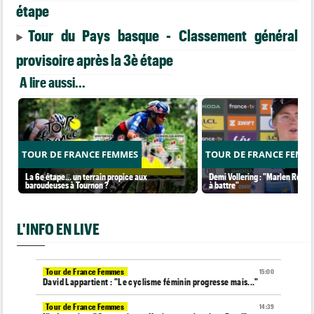
étape
Tour du Pays basque - Classement général
provisoire après la 3è étape
A lire aussi...
TOUR DE FRANCE FEMMES
TOUR DE FRANCE FEMM
La 6e étape… un terrain propice aux
Demi Vollering : "Marlen Reusse
baroudeuses à Tournon ?
à battre"
L'INFO EN LIVE
Tour de France Femmes
15:00
David Lappartient : "Le cyclisme féminin progresse mais..."
Tour de France Femmes
14:39