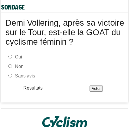
Tour de France Femmes
09/08
SONDAGE
Tadej Pogacar a joué les supporters pour Urska Zigart
Demi Vollering, après sa victoire
sur le Tour, est-elle la GOAT du
cyclisme féminin ?
Oui
Non
Sans avis
Résultats
-