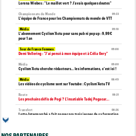
Lorena Wiebes : "Le maillot vert ? J’avais quelques doutes"
Championnats du Monde
09:33
L'équipe de France pour les Championnats du monde de VTT
Média
09:18
L'abonnement Cyclism'Actu pour sans pub ni pop up : 9,99€
pour 1 an
Tour de France Femmes
09:08
Demi Vollering : "J'ai pensé à mon équipe et à Célia Gery"
Média
09:00
Cyclism’Actu cherche rédacteurs… les informations, c'est ici !
Média
08:49
Les vidéos de cyclisme sont sur Youtube : Cyclism'Actu TV
Route
08:31
Les prochains défis de Pogi ? L'insatiable Tadej Pogacar...
Transfert
08:26
Lotto-Intermarché a fait passer pro trois jeunes de sa formation
Transfert
08:07
Joe Blackmore devrait signer chez une armada du WorldTour
NOS PARTENAIRES