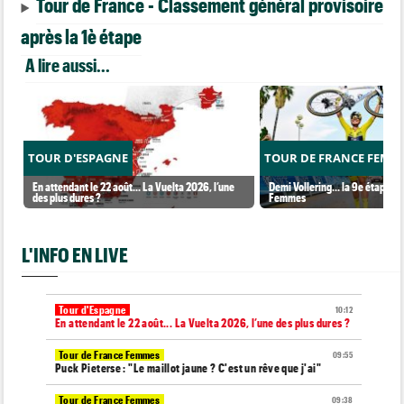
Tour de France - Classement général provisoire
après la 1è étape
A lire aussi...
TOUR D'ESPAGNE
TOUR DE FRANCE FEMM
En attendant le 22 août... La Vuelta 2026, l’une
Demi Vollering... la 9e étape et
des plus dures ?
Femmes
L'INFO EN LIVE
Tour d'Espagne
10:12
En attendant le 22 août... La Vuelta 2026, l’une des plus dures ?
Tour de France Femmes
09:55
Puck Pieterse : "Le maillot jaune ? C'est un rêve que j'ai"
Tour de France Femmes
09:38