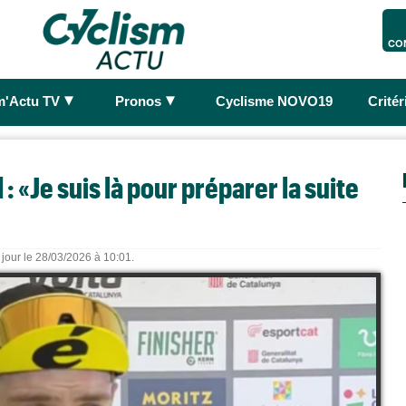
CO
►
►
m'Actu TV
Pronos
Cyclisme NOVO19
Crité
 «Je suis là pour préparer la suite
 jour le 28/03/2026 à 10:01.