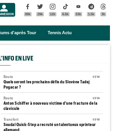
Menu
Facebook
Twitter
Instagram
Tik Tok
Youtube
Dailymotion
Threads
NNEXION
89k
29k
12k
6.5k
53k
1.5k
3k
riums d'après Tour
Tennis Actu
L'INFO EN LIVE
Route
07/08
Quels seront les prochains défis du Slovène Tadej
Pogacar ?
Route
07/08
Anton Schiffer à nouveau victime d'une fracture de la
clavicule
Transfert
07/08
Soudal Quick-Step a recruté un talentueux sprinteur
allemand