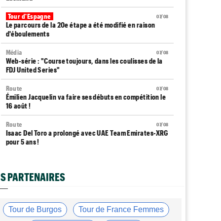
Tour d'Espagne
07/08
Le parcours de la 20e étape a été modifié en raison
d'éboulements
Média
07/08
Web-série : "Course toujours, dans les coulisses de la
FDJ United Series"
Route
07/08
Émilien Jacquelin va faire ses débuts en compétition le
16 août !
Route
07/08
Isaac Del Toro a prolongé avec UAE Team Emirates-XRG
pour 5 ans !
Route
07/08
Gesink : "Quand je suis passé pro, le dopage était
S PARTENAIRES
monnaie courante"
Transfert
07/08
Le Mercato vélo est ouvert... toutes les dernières infos
Tour de Burgos
Tour de France Femmes
et rumeurs