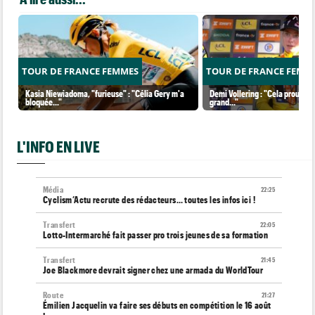
TOUR DE FRANCE FEMMES
TOUR DE FRANCE FEMM
Kasia Niewiadoma, "furieuse" : "Célia Gery m'a
Demi Vollering : "Cela prouve q
bloquée..."
grand..."
L'INFO EN LIVE
Média
22:25
Cyclism’Actu recrute des rédacteurs… toutes les infos ici !
Transfert
22:05
Lotto-Intermarché fait passer pro trois jeunes de sa formation
Transfert
21:45
Joe Blackmore devrait signer chez une armada du WorldTour
Route
21:27
Émilien Jacquelin va faire ses débuts en compétition le 16 août