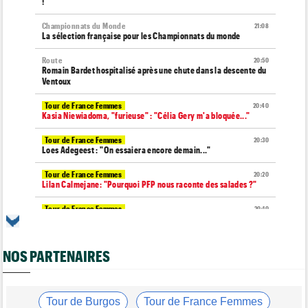
!
Championnats du Monde
21:08
La sélection française pour les Championnats du monde
Route
20:50
Romain Bardet hospitalisé après une chute dans la descente du
Ventoux
Tour de France Femmes
20:40
Kasia Niewiadoma, "furieuse" : "Célia Gery m'a bloquée..."
Tour de France Femmes
20:30
Loes Adegeest : "On essaiera encore demain..."
Tour de France Femmes
20:20
Lilan Calmejane: "Pourquoi PFP nous raconte des salades ?"
Tour de France Femmes
20:10
Puck Pieterse : "Je ne sais pas à quoi m'attendre demain"
Tour de France Femmes
19:51
NOS PARTENAIRES
Niedermaier : "J’ai dit à Kasia que ce n’est pas fini"
Tour de Burgos
19:45
Felix Gall : "Ma 1ère victoire au général : un accomplissement !"
Tour de Burgos
Tour de France Femmes