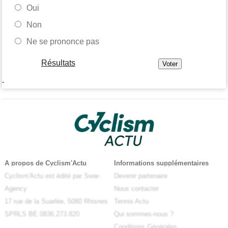
Oui
Non
Ne se prononce pas
Résultats
-
A propos de Cyclism'Actu
Informations supplémentaires
Cyclism'Actu est édité par Swar-
Devenir partenaire
Agency
Nous contacter
17 rue de la Suarlée, 5080 Rhisnes
Tennis Actu
SPRLS BE 0836.273.820
Qui sommes-nous ?
Conditions Générales