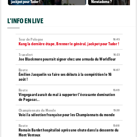
jackpot pour Tudor !
Niewiadoma ?
L'INFO EN LIVE
Tour de Pologne
16:45
Kung la dernière étape, Brenner le général, jackpot pour Tudor !
Transfert
16:23
Joe Blackmore pourrait signer chez une armada du WorldTour
Route
16:07
Émilien Jacquelin va faire ses débuts à la compétition le 16
août !
Route
15:49
Vingegaard aurait du mal à supporter l'écrasante domination
de Pogacar...
Championnats du Monde
15:30
Voici la sélection française pour les Championnats du monde
Route
15:08
Romain Bardet hospitalisé après une chute dans la descente du
Mont Ventoux