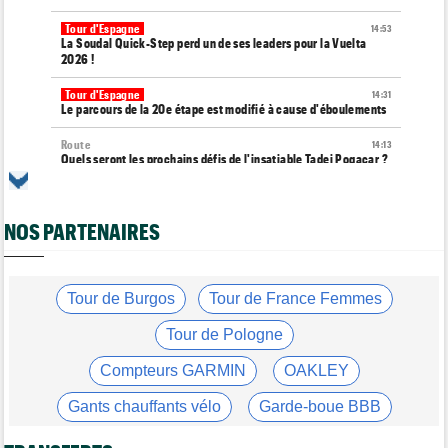
Tour d'Espagne
14:53
La Soudal Quick-Step perd un de ses leaders pour la Vuelta
2026 !
Tour d'Espagne
14:31
Le parcours de la 20e étape est modifié à cause d'éboulements
Route
14:13
Quels seront les prochains défis de l'insatiable Tadej Pogacar ?
Tour de France Femmes
13:55
Tadej Pogacar joue les supporters pour Urska Zigart
NOS PARTENAIRES
Tour de Pologne
13:22
Louis Barré : "J'étais déterminé à remporter une étape"
Tour de France Femmes
Tour de Burgos
Tour de France Femmes
13:04
Loes Adegeest : "On essaiera encore..."
Tour de Pologne
Tour de France Femmes
12:58
La 9e et dernière étape à Nice... Vollering ou Niewiadoma ?
Compteurs GARMIN
OAKLEY
Tour de France Femmes
12:54
Gants chauffants vélo
Garde-boue BBB
Puck Pieterse : "Je ne sais pas à quoi m'attendre"
Casque ABUS
Jeu de Vélo
Tour de France Femmes
12:31