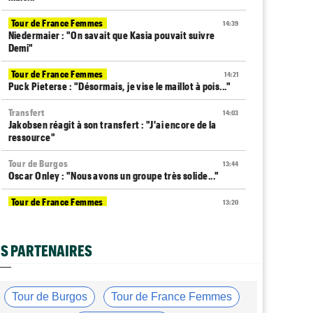
Tour de France Femmes
14:39
Niedermaier : "On savait que Kasia pouvait suivre
Demi"
Tour de France Femmes
14:21
Puck Pieterse : "Désormais, je vise le maillot à pois..."
Transfert
14:03
Jakobsen réagit à son transfert : "J'ai encore de la
ressource"
Tour de Burgos
13:44
Oscar Onley : "Nous avons un groupe très solide..."
Tour de France Femmes
13:20
Horaires et chaînes… La diffusion de la 6e étape du
Tour
S PARTENAIRES
Transfert
12:58
Le Mercato vélo est ouvert... voici toutes les dernières
infos
Tour de Burgos
Tour de France Femmes
Média
12:37