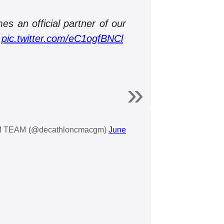
s an official partner of our
…
pic.twitter.com/eC1ogfBNCl
TEAM (@decathloncmacgm)
June