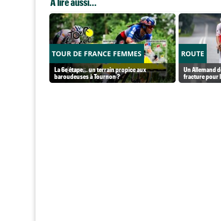
A lire aussi...
TOUR DE FRANCE FEMMES
ROUTE
La 6e étape… un terrain propice aux
Un Allemand de
baroudeuses à Tournon ?
fracture pour l