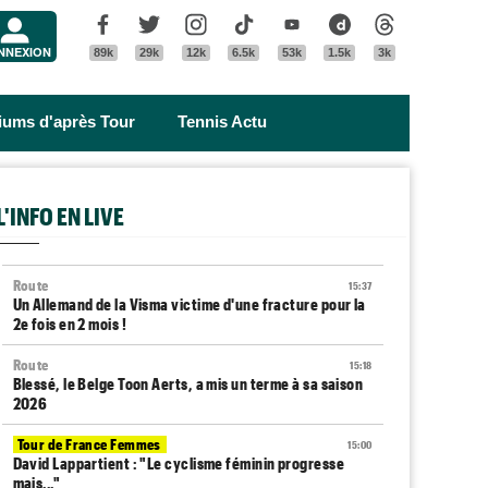
Menu
Facebook
Twitter
Instagram
Tik Tok
Youtube
Dailymotion
Threads
NNEXION
89k
29k
12k
6.5k
53k
1.5k
3k
riums d'après Tour
Tennis Actu
L'INFO EN LIVE
Route
15:37
Un Allemand de la Visma victime d'une fracture pour la
2e fois en 2 mois !
Route
15:18
Blessé, le Belge Toon Aerts, a mis un terme à sa saison
2026
Tour de France Femmes
15:00
David Lappartient : "Le cyclisme féminin progresse
mais..."