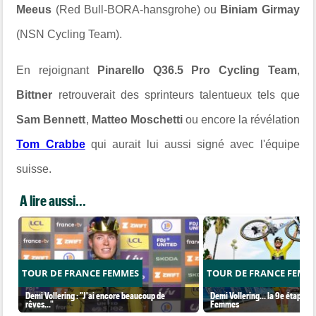
Meeus
(Red Bull-BORA-hansgrohe) ou
Biniam Girmay
(NSN Cycling Team).
En rejoignant
Pinarello Q36.5 Pro Cycling Team
,
Bittner
retrouverait des sprinteurs talentueux tels que
Sam Bennett
,
Matteo Moschetti
ou encore la révélation
Tom Crabbe
qui aurait lui aussi signé avec l'équipe
suisse.
A lire aussi...
TOUR DE FRANCE FEMMES
TOUR DE FRANCE FEMM
Demi Vollering : "J'ai encore beaucoup de
Demi Vollering... la 9e étape et
rêves..."
Femmes