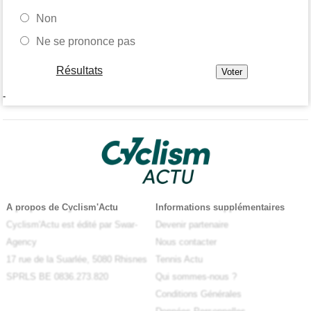
Non
Ne se prononce pas
Résultats
-
A propos de Cyclism'Actu
Informations supplémentaires
Cyclism'Actu est édité par Swar-
Devenir partenaire
Agency
Nous contacter
17 rue de la Suarlée, 5080 Rhisnes
Tennis Actu
SPRLS BE 0836.273.820
Qui sommes-nous ?
Conditions Générales