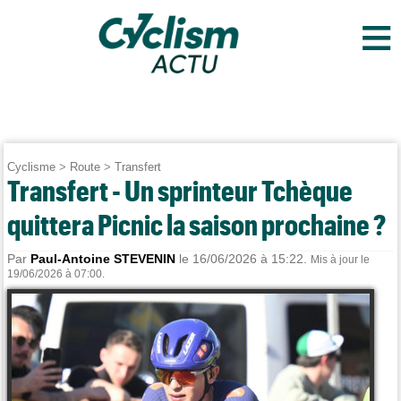
≡
Cyclisme
>
Route
>
Transfert
Transfert - Un sprinteur Tchèque
quittera Picnic la saison prochaine ?
Par
Paul-Antoine STEVENIN
le 16/06/2026 à 15:22.
Mis à jour le
19/06/2026 à 07:00.