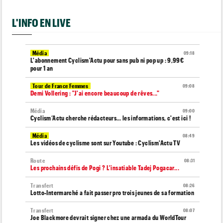
L'INFO EN LIVE
Média
09:18
L'abonnement Cyclism'Actu pour sans pub ni pop up : 9,99€
pour 1 an
Tour de France Femmes
09:08
Demi Vollering : "J'ai encore beaucoup de rêves..."
Média
09:00
Cyclism’Actu cherche rédacteurs… les informations, c'est ici !
Média
08:49
Les vidéos de cyclisme sont sur Youtube : Cyclism'Actu TV
Route
08:31
Les prochains défis de Pogi ? L'insatiable Tadej Pogacar...
Transfert
08:26
Lotto-Intermarché a fait passer pro trois jeunes de sa formation
Transfert
08:07
Joe Blackmore devrait signer chez une armada du WorldTour