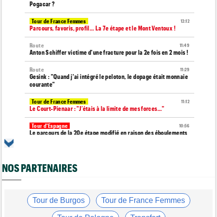
Pogacar ?
Tour de France Femmes
12:12
Parcours, favoris, profil… La 7e étape et le Mont Ventoux !
Route
11:49
Anton Schiffer victime d'une fracture pour la 2e fois en 2 mois !
Route
11:29
Gesink : "Quand j'ai intégré le peloton, le dopage était monnaie
courante"
Tour de France Femmes
11:12
Le Court-Pienaar : "J’étais à la limite de mes forces..."
Tour d'Espagne
10:56
Le parcours de la 20e étape modifié en raison des éboulements
Média
10:51
Web-série : "Course toujours, dans les coulisses de la FDJ
United Series"
NOS PARTENAIRES
Route
10:45
Émilien Jacquelin va effectuer ses débuts sur la Polynormande,
le 16 août !
Tour de Burgos
Tour de France Femmes
Transfert
10:27