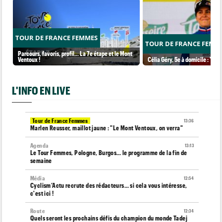
TOUR DE FRANCE FEMMES
TOUR DE FRANCE FEMM
Parcours, favoris, profil… La 7e étape et le Mont
Ventoux !
Célia Géry, 5e à domicile : "J'ai
L'INFO EN LIVE
Tour de France Femmes
13:36
Marlen Reusser, maillot jaune : "Le Mont Ventoux, on verra"
Agenda
13:13
Le Tour Femmes, Pologne, Burgos… le programme de la fin de
semaine
Média
12:54
Cyclism’Actu recrute des rédacteurs… si cela vous intéresse,
c'est ici !
Route
12:34
Quels seront les prochains défis du champion du monde Tadej