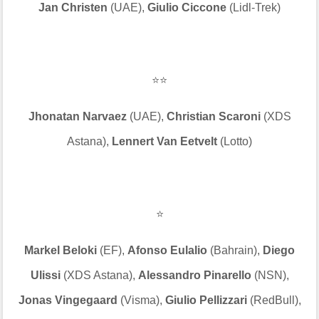
Jan Christen
(UAE),
Giulio Ciccone
(Lidl-Trek)
⭐⭐
Jhonatan Narvaez
(UAE),
Christian Scaroni
(XDS
Astana),
Lennert Van Eetvelt
(Lotto)
⭐
Markel Beloki
(EF),
Afonso Eulalio
(Bahrain),
Diego
Ulissi
(XDS Astana),
Alessandro Pinarello
(NSN),
Jonas Vingegaard
(Visma),
Giulio Pellizzari
(RedBull),