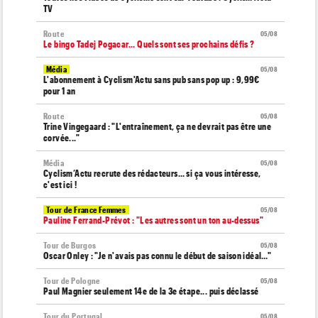
TV
Route
05/08
Le bingo Tadej Pogacar... Quels sont ses prochains défis ?
Média
05/08
L'abonnement à Cyclism'Actu sans pub sans pop up : 9,99€
pour 1 an
Route
05/08
Trine Vingegaard : "L'entraînement, ça ne devrait pas être une
corvée..."
Média
05/08
Cyclism’Actu recrute des rédacteurs… si ça vous intéresse,
c'est ici !
Tour de France Femmes
05/08
Pauline Ferrand-Prévot : "Les autres sont un ton au-dessus"
Tour de Burgos
05/08
Oscar Onley : "Je n'avais pas connu le début de saison idéal…"
Tour de Pologne
05/08
Paul Magnier seulement 14e de la 3e étape... puis déclassé
Tour du Portugal
05/08