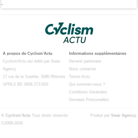
-
A propos de Cyclism'Actu
Informations supplémentaires
Cyclism'Actu est édité par Swar-
Devenir partenaire
Agency
Nous contacter
17 rue de la Suarlée, 5080 Rhisnes
Tennis Actu
SPRLS BE 0836.273.820
Qui sommes-nous ?
Conditions Générales
Données Personnelles
© Cyclism'Actu
Tous droits réservés
Produit par
Swar Agency
.
©2008-2026