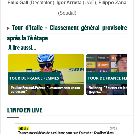
Felix Gall
(Decathlon),
Igor Arrieta
(UAE),
Filippo Zana
(Soudal)
Tour d'Italie - Classement général provisoire
après la 7è étape
A lire aussi...
TOUR DE FRANCE FEMMES
TOUR DE FRANCE FEMM
Pauline Ferrand-Prévot : "Les autres sont un ton
Vollering : "Reusser est la seul
au-dessus"
gagné..."
L'INFO EN LIVE
Média
05/08
Toutes nos vidéos de cyclisme sont sur Youtube : Cyclism'Actu