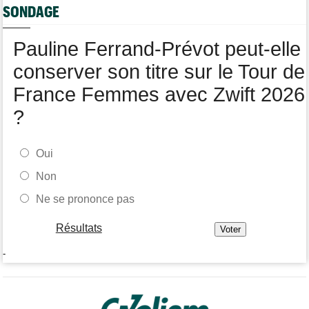
c'est ici !
SONDAGE
Route
12:34
Quels seront les prochains défis du champion du monde Tadej
Pauline Ferrand-Prévot peut-elle
Pogacar ?
conserver son titre sur le Tour de
France Femmes avec Zwift 2026
?
Oui
Non
Ne se prononce pas
Résultats
-