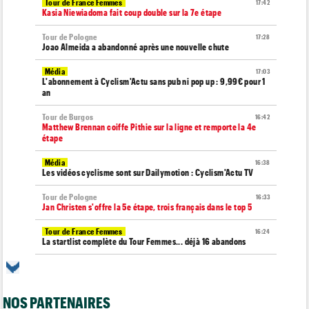
Tour de France Femmes
17:42
Kasia Niewiadoma fait coup double sur la 7e étape
Tour de Pologne
17:28
Joao Almeida a abandonné après une nouvelle chute
Média
17:03
L'abonnement à Cyclism'Actu sans pub ni pop up : 9,99€ pour 1
an
Tour de Burgos
16:42
Matthew Brennan coiffe Pithie sur la ligne et remporte la 4e
étape
Média
16:38
Les vidéos cyclisme sont sur Dailymotion : Cyclism'Actu TV
Tour de Pologne
16:33
Jan Christen s'offre la 5e étape, trois français dans le top 5
Tour de France Femmes
16:24
La startlist complète du Tour Femmes... déjà 16 abandons
Championnats du Monde
16:05
La sélection française pour les Championnats du monde !
NOS PARTENAIRES
Transfert
15:47