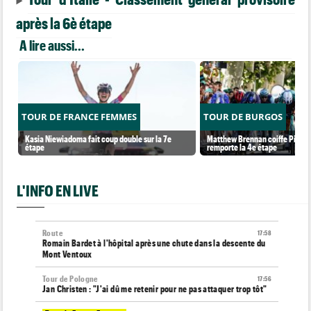
après la 6è étape
A lire aussi...
TOUR DE FRANCE FEMMES
TOUR DE BURGOS
Kasia Niewiadoma fait coup double sur la 7e
Matthew Brennan coiffe Pithie s
étape
remporte la 4e étape
L'INFO EN LIVE
Route
17:58
Romain Bardet à l'hôpital après une chute dans la descente du
Mont Ventoux
Tour de Pologne
17:56
Jan Christen : "J'ai dû me retenir pour ne pas attaquer trop tôt"