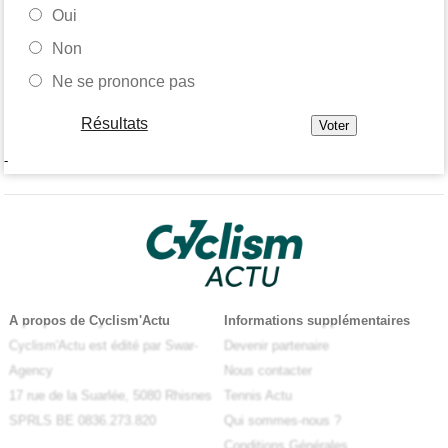
Oui
Non
Ne se prononce pas
Résultats
-
A propos de Cyclism'Actu
Informations supplémentaires
Cyclism'Actu est édité par Swar-
Devenir partenaire
Agency
Nous contacter
17 rue de la Suarlée, 5080 Rhisnes
Tennis Actu
SPRLS BE 0836.273.820
Qui sommes-nous ?
Conditions Générales