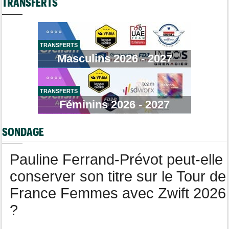
TRANSFERTS
Brassard Fréquence Cardiaque
Tour de France Femmes
09/08
Lars Boom : "Célia Géry dit qu'elle n'a rien fait de mal"
Tour de France Femmes
09/08
TRANSFERTS
Lorena Wiebes va ramener le maillot vert à Nice !
Masculins 2026 - 2027
Tour de Pologne
09/08
Stefan Küng la 7e étape, Brenner le général... jackpot pour
Tudor
TRANSFERTS
Route
Féminins 2026 - 2027
09/08
Romain Bardet hospitalisé après une chute dans la descente du
Mont Ventoux
SONDAGE
Tour de Pologne
09/08
Louis Barré, son 1er succès chez les pros : "J'étais déterminé"
Pauline Ferrand-Prévot peut-elle
conserver son titre sur le Tour de
France Femmes avec Zwift 2026
?