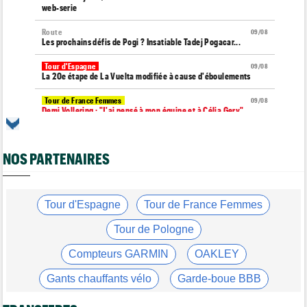
web-serie
Route
09/08
Les prochains défis de Pogi ? Insatiable Tadej Pogacar...
Tour d'Espagne
09/08
La 20e étape de La Vuelta modifiée à cause d'éboulements
Tour de France Femmes
09/08
Demi Vollering : "J'ai pensé à mon équipe et à Célia Gery"
Média
09/08
Cyclism’Actu recrute rédacteurs… les informations, c'est ici !
NOS PARTENAIRES
Route
09/08
Émilien Jacquelin va faire ses débuts à la compétition le 16
août prochain
Tour d'Espagne
Tour de France Femmes
Tour de France Femmes
09/08
Demi Vollering... la 9e étape et le Tour de France Femmes
Tour de Pologne
Tour de France Femmes
09/08
Compteurs GARMIN
OAKLEY
Vollering : "Niewiadoma ? Si elle parle de fair-play..."
Gants chauffants vélo
Garde-boue BBB
Tour d'Espagne
09/08
Primoz Roglic pourrait manquer La Vuelta... pas remis de sa
Casque ABUS
Jeu de Vélo
chute