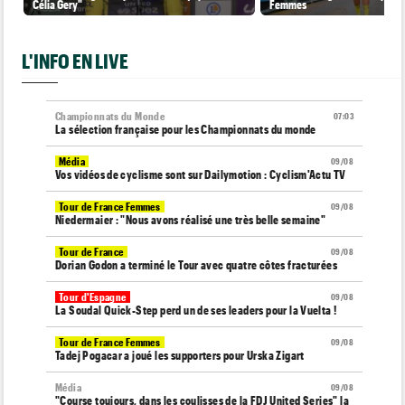
Célia Gery"
Femmes
L'INFO EN LIVE
Championnats du Monde
07:03
La sélection française pour les Championnats du monde
Média
09/08
Vos vidéos de cyclisme sont sur Dailymotion : Cyclism'Actu TV
Tour de France Femmes
09/08
Niedermaier : "Nous avons réalisé une très belle semaine"
Tour de France
09/08
Dorian Godon a terminé le Tour avec quatre côtes fracturées
Tour d'Espagne
09/08
La Soudal Quick-Step perd un de ses leaders pour la Vuelta !
Tour de France Femmes
09/08
Tadej Pogacar a joué les supporters pour Urska Zigart
Média
09/08
"Course toujours, dans les coulisses de la FDJ United Series" la