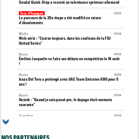
Soudal Quick-Step a recruté un talentueux sprinteur allemand
Tour d'Espagne
07/08
Le parcours de la 20e étape a été modifié en raison
d'éboulements
Média
07/08
Web-série : "Course toujours, dans les coulisses de la FDJ
United Series"
Route
07/08
Émilien Jacquelin va faire ses débuts en compétition le 16 août
!
Route
07/08
Isaac Del Toro a prolongé avec UAE Team Emirates-XRG pour 5
ans !
Route
07/08
Gesink : "Quand je suis passé pro, le dopage était monnaie
courante"
Transfert
07/08
Le Mercato vélo est ouvert... toutes les dernières infos et
rumeurs
NOS PARTENAIRES
Transfert
07/08