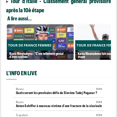
Tour d'Italie - Classement général provisoire
après la 10è étape
A lire aussi...
TOUR DE FRANCE FEMMES
TOUR DE FRANCE FEMM
Kasia Niewiadoma : "C'est tellement génial
Kasia Niewiadoma fait coup dou
d'être cycliste"
étape
L'INFO EN LIVE
Route
07/08
Quels seront les prochains défis du Slovène Tadej Pogacar ?
Route
07/08
Anton Schiffer à nouveau victime d'une fracture de la clavicule
Transfert
07/08