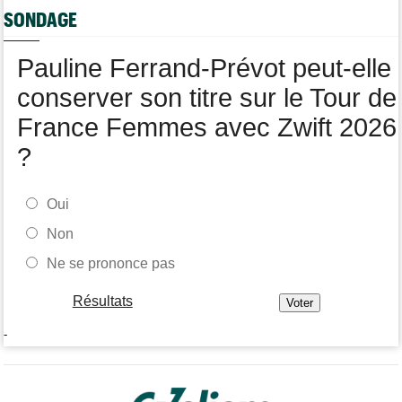
Tour de France Femmes
07/08
SONDAGE
Kasia Niewiadoma fait coup double sur la 7e étape
Tour de Pologne
07/08
Pauline Ferrand-Prévot peut-elle
Joao Almeida a abandonné après une nouvelle chute
conserver son titre sur le Tour de
France Femmes avec Zwift 2026
?
Oui
Non
Ne se prononce pas
Résultats
-