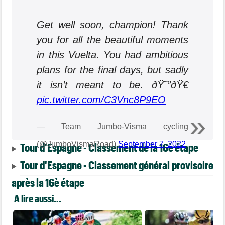
Get well soon, champion! Thank
you for all the beautiful moments
in this Vuelta. You had ambitious
plans for the final days, but sadly
it isn’t meant to be. ðŸ˜”ðŸ€
pic.twitter.com/C3Vnc8P9EO
— Team Jumbo-Visma cycling
(@JumboVismaRoad)
September 7, 2022
Tour d'Espagne - Classement de la 16è étape
Tour d'Espagne - Classement général provisoire
après la 16è étape
A lire aussi...