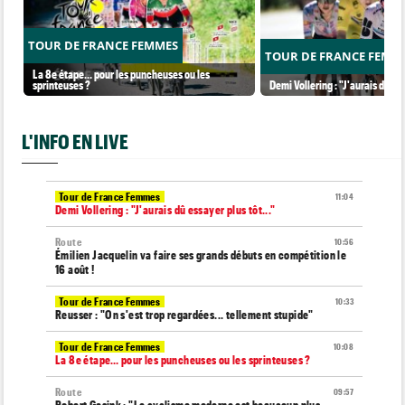
TOUR DE FRANCE FEMMES
TOUR DE FRANCE FEMM
La 8e étape… pour les puncheuses ou les
sprinteuses ?
Demi Vollering : "J'aurais dû ess
L'INFO EN LIVE
Tour de France Femmes
11:04
Demi Vollering : "J'aurais dû essayer plus tôt..."
Route
10:56
Émilien Jacquelin va faire ses grands débuts en compétition le
16 août !
Tour de France Femmes
10:33
Reusser : "On s'est trop regardées... tellement stupide"
Tour de France Femmes
10:08
La 8e étape… pour les puncheuses ou les sprinteuses ?
Route
09:57