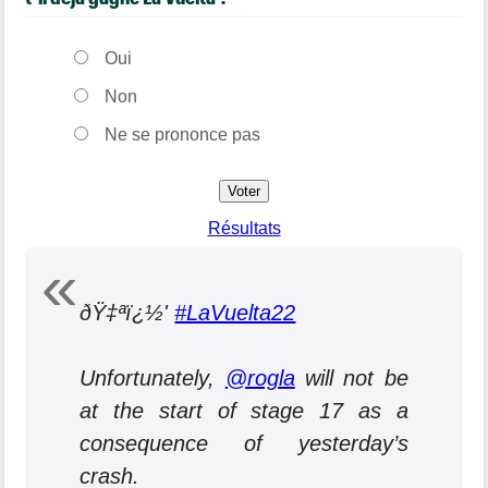
Oui
Non
Ne se prononce pas
Résultats
ðŸ‡ªï¿½'
#LaVuelta22
Unfortunately,
@rogla
will not be
at the start of stage 17 as a
consequence of yesterday’s
crash.