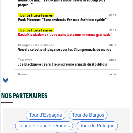
Robert Gesink : "Le cyclisme moderne est beaucoup plus
propre..."
Tour de France Femmes
09:38
Puck Pieterse : "L’ascension du Ventoux était incroyable"
Tour de France Femmes
09:19
Kasia Niewiadoma : "Je ressens juste une immense gratitude"
Championnats du Monde
09:00
Voici la sélection française pour les Championnats du monde
Transfert
08:40
Joe Blackmore devrait rejoindre une armada du WorldTour
Route
08:35
Romain Bardet hospitalisé après une chute dans la descente du
Mont Ventoux
NOS PARTENAIRES
Tour de France Femmes
08:20
Horaires et chaînes… La diffusion TV de la 8e étape du Tour
Route
08:00
Toon Aerts, blessé, a mis un terme à sa saison 2026
Tour d'Espagne
Tour de Burgos
Transfert
07:53
Tour de France Femmes
Tour de Pologne
Le Mercato vélo est ouvert... voici toutes les dernières infos