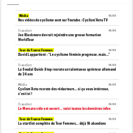
Média
06/08
Nos vidéos de cyclisme sont sur Youtube : Cyclism'Actu TV
Transfert
06/08
Joe Blackmore devrait rejoindre une grosse formation
WorldTour
Tour de France Femmes
06/08
David Lappartient : "Le cyclisme féminin progresse, mais…"
Transfert
06/08
La Soudal Quick-Step recrute un talentueux sprinteur allemand
de 24 ans
Média
06/08
Cyclism’Actu recrute des rédacteurs… si ça vous intéresse,
c'est ici !
Transfert
06/08
Le Mercato vélo est ouvert... voici toutes les dernières infos
Tour de France Femmes
06/08
La startlist complète du Tour Femmes... déjà 16 abandons