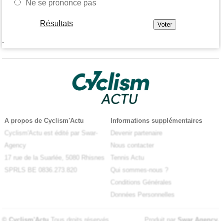
Ne se prononce pas
Résultats
-
A propos de Cyclism'Actu
Informations supplémentaires
Cyclism'Actu est édité par Swar-
Devenir partenaire
Agency
Nous contacter
17 rue de la Suarlée, 5080 Rhisnes
Tennis Actu
SPRLS BE 0836.273.820
Qui sommes-nous ?
Conditions Générales
Données Personnelles
© Cyclism'Actu
Tous droits réservés
Produit par
Swar Agency
.