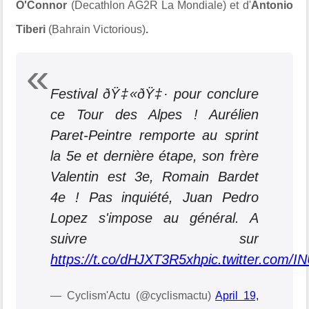
O'Connor
(Decathlon AG2R La Mondiale) et d'
Antonio
Tiberi
(Bahrain Victorious)
.
Festival ðŸ‡«ðŸ‡· pour conclure
ce Tour des Alpes ! Aurélien
Paret-Peintre remporte au sprint
la 5e et dernière étape, son frère
Valentin est 3e, Romain Bardet
4e ! Pas inquiété, Juan Pedro
Lopez s'impose au général. A
suivre sur
https://t.co/dHJXT3R5xh
pic.twitter.com/
— Cyclism'Actu (@cyclismactu)
April 19,