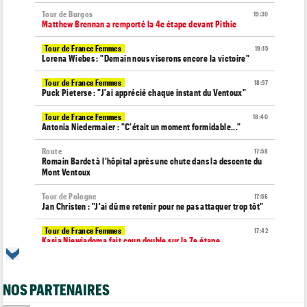
Tour de Burgos
19:30
Matthew Brennan a remporté la 4e étape devant Pithie
Tour de France Femmes
19:15
Lorena Wiebes : "Demain nous viserons encore la victoire"
Tour de France Femmes
18:57
Puck Pieterse : "J'ai apprécié chaque instant du Ventoux"
Tour de France Femmes
18:40
Antonia Niedermaier : "C'était un moment formidable..."
Route
17:58
Romain Bardet à l'hôpital après une chute dans la descente du
Mont Ventoux
Tour de Pologne
17:56
Jan Christen : "J'ai dû me retenir pour ne pas attaquer trop tôt"
Tour de France Femmes
17:42
Kasia Niewiadoma fait coup double sur la 7e étape
Tour de Pologne
17:28
Joao Almeida a abandonné après une nouvelle chute
NOS PARTENAIRES
Média
17:03