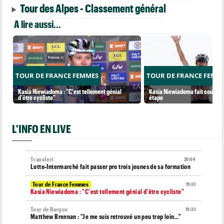
Tour des Alpes - Classement général
A lire aussi...
TOUR DE FRANCE FEMMES
TOUR DE FRANCE FEMM
Kasia Niewiadoma : "C'est tellement génial
Kasia Niewiadoma fait coup dou
d'être cycliste"
étape
L'INFO EN LIVE
Transfert
20:04
Lotto-Intermarché fait passer pro trois jeunes de sa formation
Tour de France Femmes
19:51
Kasia Niewiadoma : "C'est tellement génial d'être cycliste"
Tour de Burgos
19:33
Matthew Brennan : "Je me suis retrouvé un peu trop loin…"