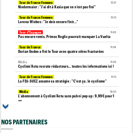
Tour de France Femmes
12:31
Niedermaier : "J’ai dit à Kasia que ce n’est pas fini"
Tour de France Femmes
12:13
Lorena Wiebes : "Je dois encore finir..."
Tour d'Espagne
11:59
Pas encore remis, Primoz Roglic pourrait manquer La Vuelta
Tour de France
11:38
Dorian Godon a fini le Tour avec quatre côtes fracturées
Média
11:20
Cyclism’Actu recrute rédacteurs… toutes les informations ici !
Tour de France Femmes
11:13
La FDJ-SUEZ assume sa stratégie : "C'est ça, le cyclisme"
Média
10:33
L'abonnement à Cyclism'Actu sans pub ni pop up : 9,99€ pour 1
an
Tour de France Femmes
10:19
Lilan Calmejane : "Ferrand-Prévot raconte des salades…"
NOS PARTENAIRES
Tour de France Femmes
10:01
Demi Vollering : "Cela prouve que si on rêve en grand..."