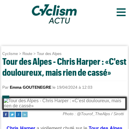
≡
Cyclisme
>
Route
>
Tour des Alpes
Tour des Alpes - Chris Harper : «C'est
douloureux, mais rien de cassé»
Par
Emma GOUTENEGRE
le 19/04/2024 à 12:03
Photo : @Tourof_TheAlps / Sirotti
Chris Harper
a viollement chuté sur le
Tour des Alpes