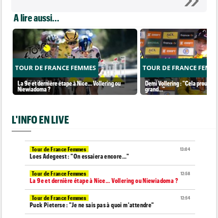
A lire aussi...
TOUR DE FRANCE FEMMES
TOUR DE FRANCE FEMM
La 9e et dernière étape à Nice... Vollering ou
Demi Vollering : "Cela prouve q
Niewiadoma ?
grand..."
L'INFO EN LIVE
Tour de France Femmes
13:04
Loes Adegeest : "On essaiera encore..."
Tour de France Femmes
12:58
La 9e et dernière étape à Nice... Vollering ou Niewiadoma ?
Tour de France Femmes
12:54
Puck Pieterse : "Je ne sais pas à quoi m'attendre"