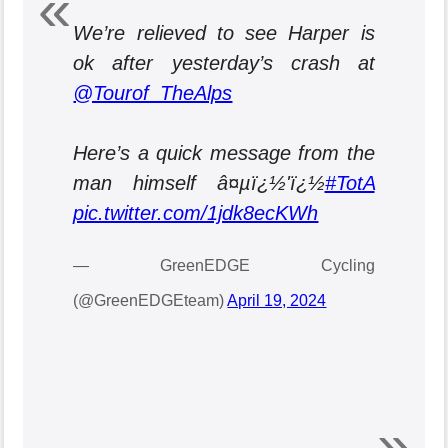
We’re relieved to see Harper is
ok after yesterday’s crash at
@Tourof_TheAlps
Here’s a quick message from the
man himself â¤µï¿½'ï¿½
#TotA
pic.twitter.com/1jdk8ecKWh
— GreenEDGE Cycling
(@GreenEDGEteam)
April 19, 2024