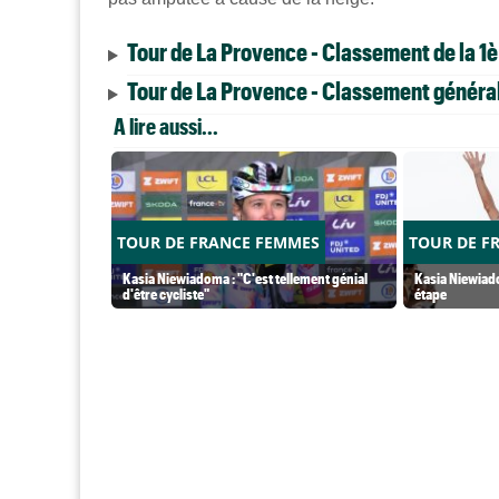
Tour de La Provence - Classement de la 1
Tour de La Provence - Classement général 
A lire aussi...
TOUR DE FRANCE FEMMES
TOUR DE F
Kasia Niewiadoma : "C'est tellement génial
Kasia Niewiado
d'être cycliste"
étape