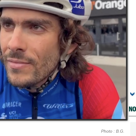
NO
Photo : B.G.