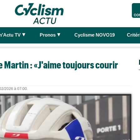
CO
►
►
m'Actu TV
Pronos
Cyclisme NOVO19
Crité
 Martin : «J'aime toujours courir
/02/2026 à 07:00.