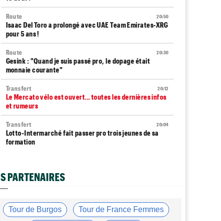
Route
20:50
Isaac Del Toro a prolongé avec UAE Team Emirates-XRG
pour 5 ans !
Route
20:30
Gesink : "Quand je suis passé pro, le dopage était
monnaie courante"
Transfert
20:12
Le Mercato vélo est ouvert... toutes les dernières infos
et rumeurs
Transfert
20:04
Lotto-Intermarché fait passer pro trois jeunes de sa
formation
Tour de France Femmes
19:51
Kasia Niewiadoma : "C'est tellement génial d'être
S PARTENAIRES
cycliste"
Tour de Burgos
19:33
Matthew Brennan : "Je me suis retrouvé un peu trop
Tour de Burgos
Tour de France Femmes
loin…"