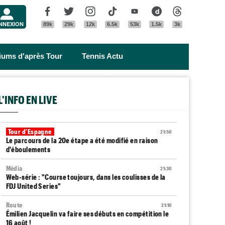
Menu
Facebook
Twitter
Instagram
Tik Tok
Youtube
Dailymotion
Threads
NNEXION
89k
29k
12k
6.5k
53k
1.5k
3k
riums d'après Tour
Tennis Actu
L'INFO EN LIVE
Tour d'Espagne
21:50
Le parcours de la 20e étape a été modifié en raison
d'éboulements
Média
21:30
Web-série : "Course toujours, dans les coulisses de la
FDJ United Series"
Route
21:10
Émilien Jacquelin va faire ses débuts en compétition le
16 août !