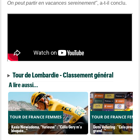
On peut partir en vacances sereinement"
, a-t-il conclu.
Tour de Lombardie - Classement général
A lire aussi...
TOUR DE FRANCE FEMMES
TOUR DE FRANCE FEMM
Kasia Niewiadoma, "furieuse" : "Célia Gery m'a
Demi Vollering : "Cela prouve q
bloquée..."
grand..."