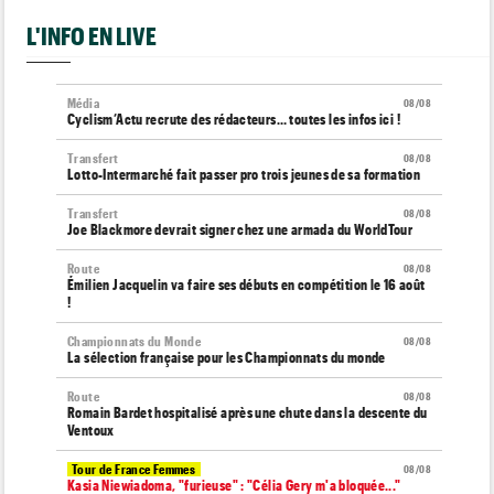
L'INFO EN LIVE
Média
08/08
Cyclism’Actu recrute des rédacteurs… toutes les infos ici !
Transfert
08/08
Lotto-Intermarché fait passer pro trois jeunes de sa formation
Transfert
08/08
Joe Blackmore devrait signer chez une armada du WorldTour
Route
08/08
Émilien Jacquelin va faire ses débuts en compétition le 16 août
!
Championnats du Monde
08/08
La sélection française pour les Championnats du monde
Route
08/08
Romain Bardet hospitalisé après une chute dans la descente du
Ventoux
Tour de France Femmes
08/08
Kasia Niewiadoma, "furieuse" : "Célia Gery m'a bloquée..."