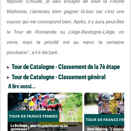
reposer. Ensuite, je vais essayer de viser la Flèche
Wallonne, j'aimerais bien gagner là-bas car c'est une
course qui me correspond bien. Après, il y aura peut-être
le Tour de Romandie ou Liège-Bastogne-Liège, on
verra, mais la priorité est au repos la semaine
prochaine"
, a-t-il déclaré.
Tour de Catalogne - Classement de la 7è étape
Tour de Catalogne - Classement général
A lire aussi...
TOUR DE FRANCE FEMMES
TOUR DE FRANCE FEMM
La 8e étape… pour les puncheuses ou les
sprinteuses ?
Demi Vollering : "J'aurais dû ess