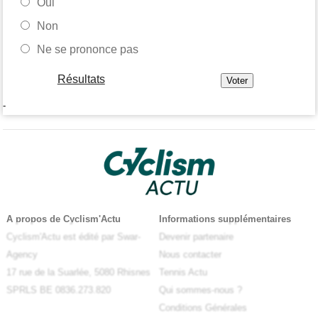
Oui
Non
Ne se prononce pas
Résultats
-
A propos de Cyclism'Actu
Informations supplémentaires
Cyclism'Actu est édité par Swar-
Devenir partenaire
Agency
Nous contacter
17 rue de la Suarlée, 5080 Rhisnes
Tennis Actu
SPRLS BE 0836.273.820
Qui sommes-nous ?
Conditions Générales