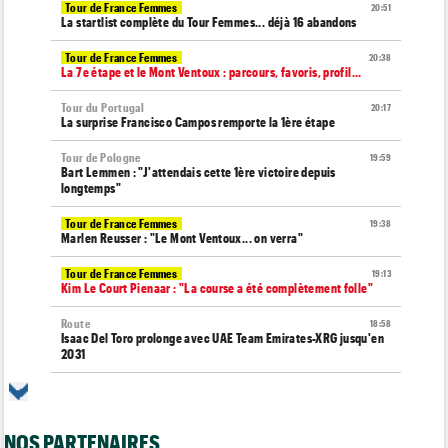
Tour de France Femmes
20:51
La startlist complète du Tour Femmes... déjà 16 abandons
Tour de France Femmes
20:38
La 7e étape et le Mont Ventoux : parcours, favoris, profil…
Tour du Portugal
20:17
La surprise Francisco Campos remporte la 1ère étape
Tour de Pologne
19:59
Bart Lemmen : "J'attendais cette 1ère victoire depuis
longtemps"
Tour de France Femmes
19:38
Marlen Reusser : "Le Mont Ventoux... on verra"
Tour de France Femmes
19:13
Kim Le Court Pienaar : "La course a été complètement folle"
Route
18:58
Isaac Del Toro prolonge avec UAE Team Emirates-XRG jusqu'en
2031
Tour de Burgos
18:37
Felix Gall : "J’espère conserver ce maillot de leader"
NOS PARTENAIRES
Agenda
18:19