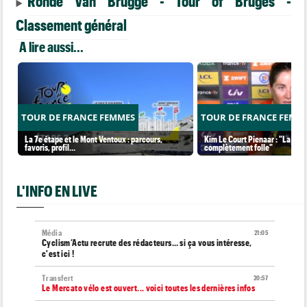
Ronde Van Brugge - Tour of Bruges -
Classement général
A lire aussi...
TOUR DE FRANCE FEMMES
TOUR DE FRANCE FEMM
La 7e étape et le Mont Ventoux : parcours,
Kim Le Court Pienaar : "La cour
favoris, profil…
complètement folle"
L'INFO EN LIVE
Média
21:05
Cyclism’Actu recrute des rédacteurs… si ça vous intéresse,
c'est ici !
Transfert
20:57
Le Mercato vélo est ouvert... voici toutes les dernières infos