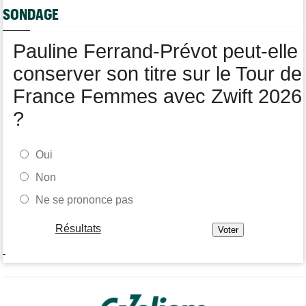
Route
15:18
SONDAGE
Blessé, le Belge Toon Aerts, a mis un terme à sa saison 2026
Tour de France Femmes
14:39
Pauline Ferrand-Prévot peut-elle
Niedermaier : "On savait que Kasia pouvait suivre Demi"
conserver son titre sur le Tour de
France Femmes avec Zwift 2026
?
Oui
Non
Ne se prononce pas
Résultats
-