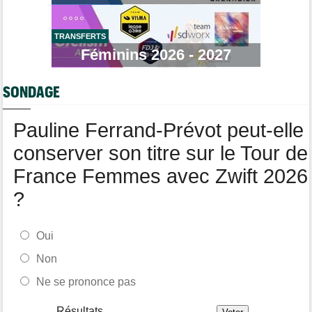
c'est ici !
Tour de France Femmes
06/08
La startlist complète du Tour Femmes... déjà 16 abandons
TRANSFERTS
Féminins 2026 - 2027
Tour du Portugal
06/08
La surprise Francisco Campos remporte la 1ère étape
SONDAGE
Tour de Pologne
06/08
Bart Lemmen : "J'attendais cette 1ère victoire depuis
longtemps"
Pauline Ferrand-Prévot peut-elle
conserver son titre sur le Tour de
France Femmes avec Zwift 2026
?
Oui
Non
Ne se prononce pas
Résultats