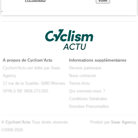
-
A propos de Cyclism'Actu
Informations supplémentaires
Cyclism'Actu est édité par Swar-
Devenir partenaire
Agency
Nous contacter
17 rue de la Suarlée, 5080 Rhisnes
Tennis Actu
SPRLS BE 0836.273.820
Qui sommes-nous ?
Conditions Générales
Données Personnelles
© Cyclism'Actu
Tous droits réservés
Produit par
Swar Agency
.
©2008-2026