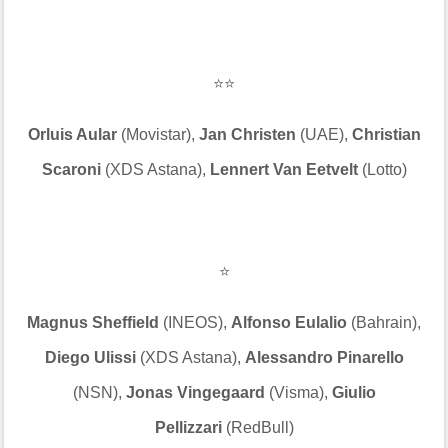
⭐⭐
Orluis Aular
(Movistar),
Jan Christen
(UAE),
Christian
Scaroni
(XDS Astana),
Lennert Van Eetvelt
(Lotto)
⭐
Magnus Sheffield
(INEOS),
Alfonso Eulalio
(Bahrain),
Diego Ulissi
(XDS Astana),
Alessandro Pinarello
(NSN),
Jonas Vingegaard
(Visma),
Giulio
Pellizzari
(RedBull)