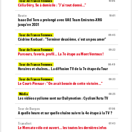
Tour de France Femmes
10:06
Célia Géry, 5e à domicile : "J'ai tout donné..."
Route
10:01
Isaac Del Toro a prolongé avec UAE Team Emirates-XRG
jusqu'en 2031
Tour de France Femmes
09:45
Cédrine Kerbaol : "Terminer deuxième, c'est un peu amer"
Tour de France Femmes
09:22
Parcours, favoris, profil… La 7e étape au Mont Ventoux !
Tour de France Femmes
08:49
Horaires et chaînes… La diffusion TV de la 7e étape du Tour
Tour de France Femmes
08:33
Le Court-Pienaar : "On avait besoin de cette victoire..."
Média
08:25
Les vidéos cyclisme sont sur Dailymotion : Cyclism'Actu TV
Tour de Burgos
07:56
A quelle heure et sur quelle chaîne suivre la 4e étape à la TV ?
Transfert
07:43
Le Mercato vélo est ouvert... les toutes les dernières infos