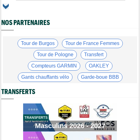
Tour de Pologne
06/08
Bart Lemmen : "J'attendais cette 1ère victoire depuis
longtemps"
NOS PARTENAIRES
Tour de France Femmes
06/08
Marlen Reusser : "Le Mont Ventoux... on verra"
Tour de France Femmes
Tour de Burgos
Tour de France Femmes
06/08
Kim Le Court Pienaar : "La course a été complètement folle"
Tour de Pologne
Transfert
Route
06/08
Isaac Del Toro prolonge avec UAE Team Emirates-XRG jusqu'en
Compteurs GARMIN
OAKLEY
2031
Gants chauffants vélo
Garde-boue BBB
Tour de Burgos
06/08
Felix Gall : "J’espère conserver ce maillot de leader"
Casque ABUS
Jeu de Vélo
TRANSFERTS
Agenda
06/08
Tour Femmes, Pologne, Burgos… au programme de la fin de
Brassard Fréquence Cardiaque
semaine
Tour de France Femmes
06/08
TRANSFERTS
Kim Le Court remporte la 6e étape ! Cédrine Kerbaol 2e
Masculins 2026 - 2027
Tour de France Femmes
06/08
Une portion de la 7e étape sera interdite au public