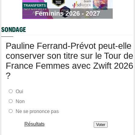
TRANSFERTS
Tour de Pologne
06/08
Bart Lemmen fait coup double sur la 4e étape, UAE déçoit !
Féminins 2026 - 2027
Média
06/08
Votre abonnement à Cyclism'Actu sans pub ni pop up : 9,99€
SONDAGE
pour 1 an
Tour de Burgos
06/08
Pauline Ferrand-Prévot peut-elle
Felix Gall remporte la 3e étape et prend les commandes du
général
conserver son titre sur le Tour de
France Femmes avec Zwift 2026
?
Oui
Non
Ne se prononce pas
Résultats