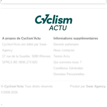
-
A propos de Cyclism'Actu
Informations supplémentaires
Cyclism'Actu est édité par Swar-
Devenir partenaire
Agency
Nous contacter
17 rue de la Suarlée, 5080 Rhisnes
Tennis Actu
SPRLS BE 0836.273.820
Qui sommes-nous ?
Conditions Générales
Données Personnelles
© Cyclism'Actu
Tous droits réservés
Produit par
Swar Agency
.
©2008-2026
-