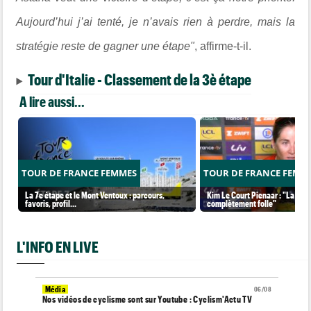
Aujourd’hui j’ai tenté, je n’avais rien à perdre, mais la
stratégie reste de gagner une étape"
, affirme-t-il.
Tour d'Italie - Classement de la 3è étape
A lire aussi...
TOUR DE FRANCE FEMMES
TOUR DE FRANCE FEMM
La 7e étape et le Mont Ventoux : parcours,
Kim Le Court Pienaar : "La cour
favoris, profil…
complètement folle"
L'INFO EN LIVE
Média
06/08
Nos vidéos de cyclisme sont sur Youtube : Cyclism'Actu TV