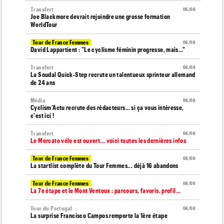
Transfert
06/08
Joe Blackmore devrait rejoindre une grosse formation
WorldTour
Tour de France Femmes
06/08
David Lappartient : "Le cyclisme féminin progresse, mais…"
Transfert
06/08
La Soudal Quick-Step recrute un talentueux sprinteur allemand
de 24 ans
Média
06/08
Cyclism’Actu recrute des rédacteurs… si ça vous intéresse,
c'est ici !
Transfert
06/08
Le Mercato vélo est ouvert... voici toutes les dernières infos
Tour de France Femmes
06/08
La startlist complète du Tour Femmes... déjà 16 abandons
Tour de France Femmes
06/08
La 7e étape et le Mont Ventoux : parcours, favoris, profil…
Tour du Portugal
06/08
La surprise Francisco Campos remporte la 1ère étape