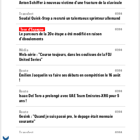
Anton Schiffer à nouveau victime d'une fracture de la clavicule
Transfert
07/08
Soudal Quick-Step a recruté un talentueux sprinteur allemand
Tour d'Espagne
07/08
Le parcours de la 20e étape a été modifié en raison
d'éboulements
Média
07/08
Web-série : "Course toujours, dans les coulisses de la FDJ
United Series"
Route
07/08
Émilien Jacquelin va faire ses débuts en compétition le 16 août
!
Route
07/08
Isaac Del Toro a prolongé avec UAE Team Emirates-XRG pour 5
ans !
Route
07/08
Gesink : "Quand je suis passé pro, le dopage était monnaie
courante"
Transfert
07/08
Le Mercato vélo est ouvert... toutes les dernières infos et