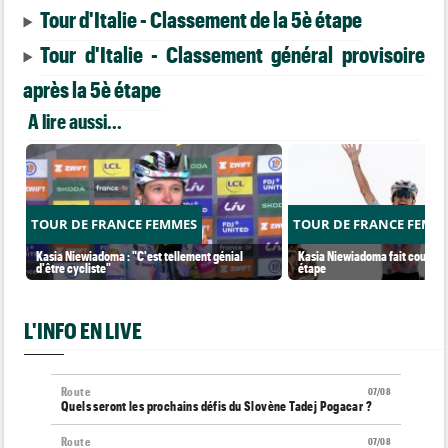
Tour d'Italie - Classement de la 5è étape
Tour d'Italie - Classement général provisoire
après la 5è étape
A lire aussi...
TOUR DE FRANCE FEMMES
TOUR DE FRANCE FEMM
Kasia Niewiadoma : "C'est tellement génial
Kasia Niewiadoma fait coup dou
d'être cycliste"
étape
L'INFO EN LIVE
Route
07/08
Quels seront les prochains défis du Slovène Tadej Pogacar ?
Route
07/08