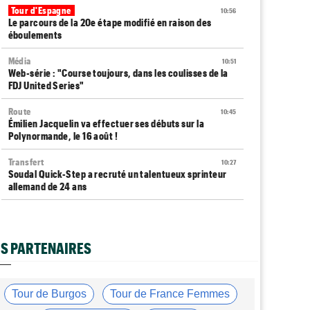
Tour d'Espagne
10:56
Le parcours de la 20e étape modifié en raison des
éboulements
Média
10:51
Web-série : "Course toujours, dans les coulisses de la
FDJ United Series"
Route
10:45
Émilien Jacquelin va effectuer ses débuts sur la
Polynormande, le 16 août !
Transfert
10:27
Soudal Quick-Step a recruté un talentueux sprinteur
allemand de 24 ans
Tour de France Femmes
10:06
Célia Géry, 5e à domicile : "J'ai tout donné..."
S PARTENAIRES
Route
10:01
Isaac Del Toro a prolongé avec UAE Team Emirates-XRG
jusqu'en 2031
Tour de Burgos
Tour de France Femmes
Tour de France Femmes
09:45