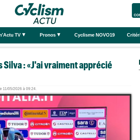
CO
►
►
m'Actu TV
Pronos
Cyclisme NOVO19
Crité
 Silva : «J'ai vraiment apprécié
le 11/05/2026 à 09:24.