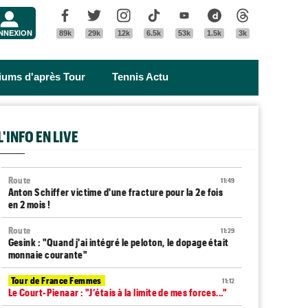
Menu
Facebook
Twitter
Instagram
Tik Tok
Youtube
Dailymotion
Threads
NNEXION
89k
29k
12k
6.5k
53k
1.5k
3k
riums d'après Tour
Tennis Actu
L'INFO EN LIVE
Route
11:49
Anton Schiffer victime d'une fracture pour la 2e fois
en 2 mois !
Route
11:29
Gesink : "Quand j'ai intégré le peloton, le dopage était
monnaie courante"
Tour de France Femmes
11:12
Le Court-Pienaar : "J’étais à la limite de mes forces..."