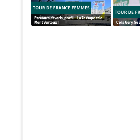
TOUR DE FRANCE FEMMES
TOUR DE F
Parcours, favoris, profil… La 7e étape et le
Mont Ventoux !
Célia Géry, 5e à