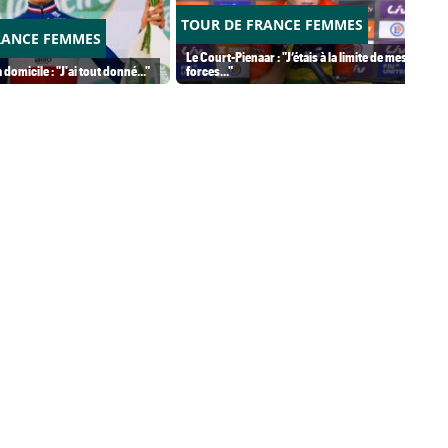
TOUR DE FRANCE FEMMES
RANCE FEMMES
Le Court-Pienaar : "J’étais à la limite de mes
 domicile : "J'ai tout donné..."
forces..."