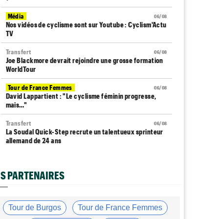
Média
06/08
Nos vidéos de cyclisme sont sur Youtube : Cyclism'Actu
TV
Transfert
06/08
Joe Blackmore devrait rejoindre une grosse formation
WorldTour
Tour de France Femmes
06/08
David Lappartient : "Le cyclisme féminin progresse,
mais…"
Transfert
06/08
La Soudal Quick-Step recrute un talentueux sprinteur
allemand de 24 ans
Média
06/08
Cyclism’Actu recrute des rédacteurs… si ça vous
S PARTENAIRES
intéresse, c'est ici !
Transfert
06/08
Le Mercato vélo est ouvert... voici toutes les dernières
Tour de Burgos
Tour de France Femmes
infos