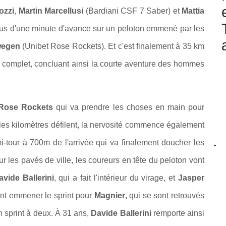
ozzi
,
Martin Marcellusi
(Bardiani CSF 7 Saber) et
Mattia
lus d'une minute d'avance sur un peloton emmené par les
wegen
(Unibet Rose Rockets). Et c'est finalement à 35 km
u complet, concluant ainsi la courte aventure des hommes
 Rose Rockets
qui va prendre les choses en main pour
e les kilomètres défilent, la nervosité commence également
i-tour à 700m de l'arrivée qui va finalement doucher les
-
ur les pavés de ville, les coureurs en tête du peloton vont
avide Ballerini
, qui a fait l'intérieur du virage, et
Jasper
ent emmener le sprint pour
Magnier
, qui se sont retrouvés
un sprint à deux. À 31 ans,
Davide Ballerini
remporte ainsi