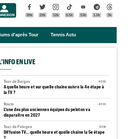
Menu
Facebook
Twitter
Instagram
Tik Tok
Youtube
Dailymotion
Threads
NNEXION
89k
29k
12k
6.5k
53k
1.5k
3k
riums d'après Tour
Tennis Actu
L'INFO EN LIVE
Tour de Burgos
07:56
A quelle heure et sur quelle chaîne suivre la 4e étape à
la TV ?
Route
07:33
L'une des plus anciennes équipes du peloton va
disparaître en 2027
Tour de Pologne
07:10
Diffusion TV... quelle heure et quelle chaîne la 5e étape
?