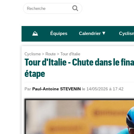
Recherche
Ok
⛰
►
Équipes
Calendrier
Cyclis
Cyclisme
>
Route
>
Tour d'Italie
Tour d'Italie - Chute dans le fin
étape
Par
Paul-Antoine STEVENIN
le 14/05/2026 à 17:42