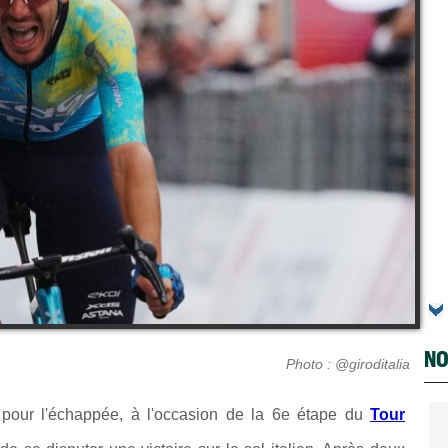
NO
Photo : @giroditalia
e pour l'échappée, à l'occasion de la 6e étape du
Tour