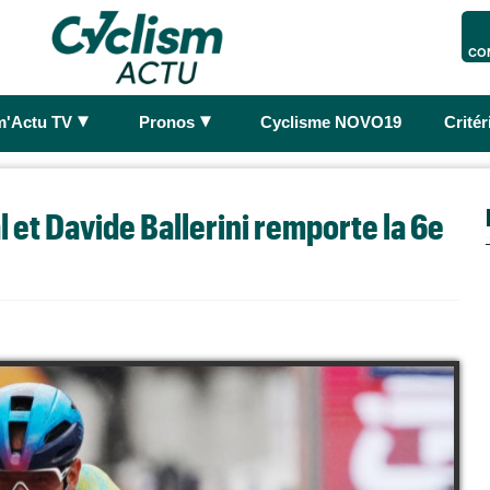
CO
►
►
m'Actu TV
Pronos
Cyclisme NOVO19
Crité
al et Davide Ballerini remporte la 6e