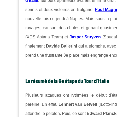
d'Italie
, les purs sprinteurs avaient enfin le droi
sprints et deux victoires en Bulgarie,
Paul Magni
nouvelle fois ce jeudi à Naples. Mais sous la plu
ravages, causant des chutes et gênant quasiment
(XDS Astana Team) et
Jasper Stuyven
(Soudal
finalement
Davide Ballerini
qui a triomphé, avec
prend une frustrante 3e place mais engrange enco
Le résumé de la 6e étape du Tour d'Italie
Plusieurs attaques ont rythmées le début d'é
pereine. En effet,
Lennert van Eetvelt
(lLotto-In
attendre le peloton. Puis, ce sont
Edward Planck