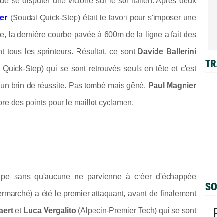
t de se disputer une victoire sur le sol italien. Après deux
er
(Soudal Quick-Step) était le favori pour s'imposer une
ie, la dernière courbe pavée à 600m de la ligne a fait des
 tous les sprinteurs. Résultat, ce sont
Davide Ballerini
TR
 Quick-Step) qui se sont retrouvés seuls en tête et c'est
 un brin de réussite. Pas tombé mais gêné,
Paul Magnier
re des points pour le maillot cyclamen.
tape sans qu'aucune ne parvienne à créer d'échappée
SO
termarché) a été le premier attaquant, avant de finalement
aert
et
Luca Vergalito
(Alpecin-Premier Tech) qui se sont