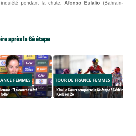
 inquiété pendant la chute,
Afonso Eulalio
(Bahrain-
ire après la 6è étape
RANCE FEMMES
TOUR DE FRANCE FEMMES
ienaar : "La course a été
Kim Le Court remporte la 6e étape ! Cédrine
folle"
Kerbaol 2e