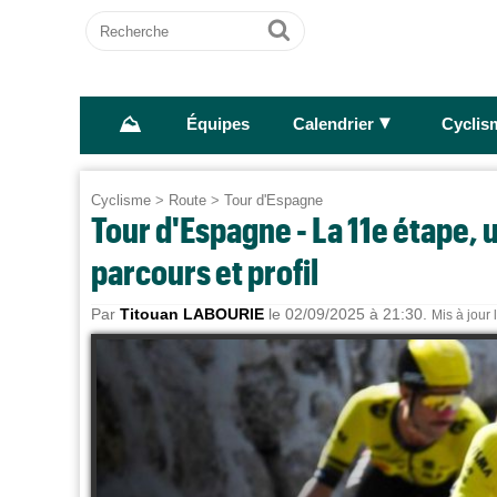
Recherche
Ok
⛰
►
Équipes
Calendrier
Cyclis
Cyclisme
>
Route
>
Tour d'Espagne
Tour d'Espagne - La 11e étape, 
parcours et profil
Par
Titouan LABOURIE
le 02/09/2025 à 21:30.
Mis à jour