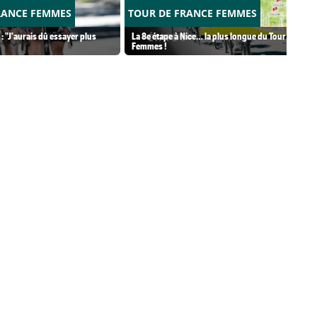
RANCE FEMMES
TOUR DE FRANCE FEMMES
: "J'aurais dû essayer plus
La 8e étape à Nice… la plus longue du Tour
Femmes !