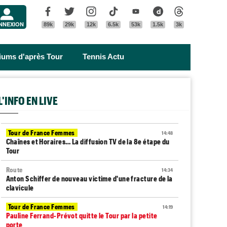
Menu
Facebook
Twitter
Instagram
Tik Tok
Youtube
Dailymotion
Threads
NNEXION
89k
29k
12k
6.5k
53k
1.5k
3k
riums d'après Tour
Tennis Actu
L'INFO EN LIVE
Tour de France Femmes
14:48
Chaînes et Horaires… La diffusion TV de la 8e étape du
Tour
Route
14:34
Anton Schiffer de nouveau victime d'une fracture de la
clavicule
Tour de France Femmes
14:19
Pauline Ferrand-Prévot quitte le Tour par la petite
porte