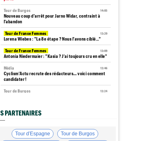
Tour de Burgos
14:05
Nouveau coup d'arrêt pour Jarno Widar, contraint à
l'abandon
Tour de France Femmes
13:29
Lorena Wiebes : "La 8e étape ? Nous l'avons ciblé..."
Tour de France Femmes
13:09
Antonia Niedermaier : "Kasia ? J’ai toujours cru en elle"
Média
12:46
Cyclism’Actu recrute des rédacteurs… voici comment
candidater !
Tour de Burgos
12:24
Matthew Brennan : "J'avais l'impression de cuire de
l'intérieur"
S PARTENAIRES
Tour de France Femmes
12:05
La 8e étape à Nice… la plus longue du Tour Femmes !
Tour de Pologne
11:50
Tour d'Espagne
Tour de Burgos
Jan Christen : "J'aurais aussi pu gagner au sprint..."