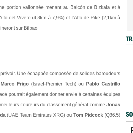
une portion vallonnée menant au Balcón de Bizkaia et à
Alto del Vivero (4,3km à 7,9%) et l’Alto de Pike (2,1km à
ineront sur Bilbao.
TR
e à prévoir. Une échappée composée de solides baroudeurs
,
Marco Frigo
(Israel-Premier Tech) ou
Pablo Castrillo
tracé pourrait également donner envie à certaines équipes
es meilleurs coureurs du classement général comme
Jonas
SO
ida
(UAE Team Emirates XRG) ou
Tom Pidcock
(Q36.5)