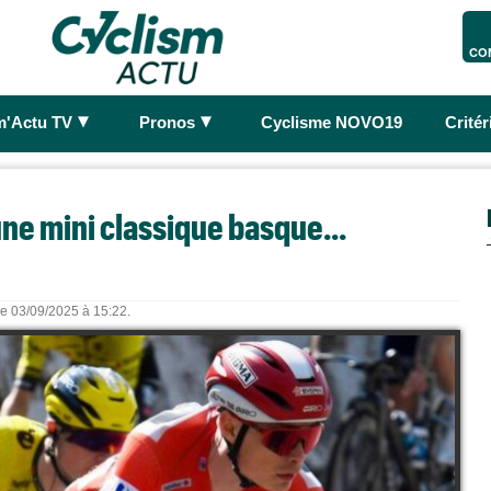
CO
►
►
m'Actu TV
Pronos
Cyclisme NOVO19
Crité
une mini classique basque...
 le 03/09/2025 à 15:22.