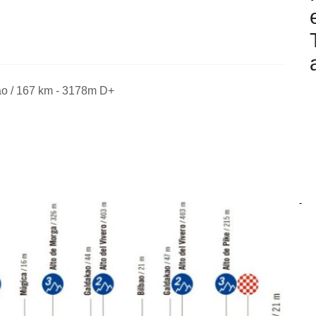
ao / 167 km
-
3178m D+
-