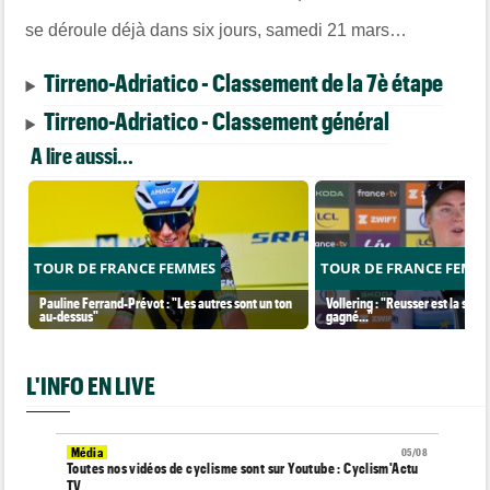
se déroule déjà dans six jours, samedi 21 mars…
Tirreno-Adriatico - Classement de la 7è étape
Tirreno-Adriatico - Classement général
A lire aussi...
TOUR DE FRANCE FEMMES
TOUR DE FRANCE FEMM
Pauline Ferrand-Prévot : "Les autres sont un ton
Vollering : "Reusser est la seul
au-dessus"
gagné..."
L'INFO EN LIVE
Média
05/08
Toutes nos vidéos de cyclisme sont sur Youtube : Cyclism'Actu
TV