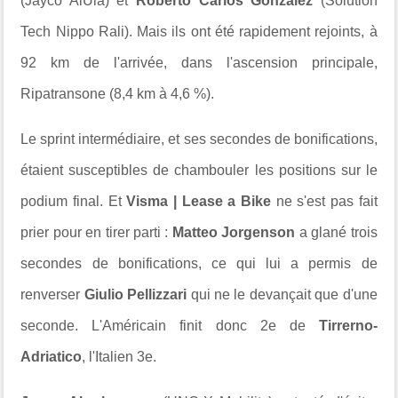
(Jayco AlUla) et
Roberto Carlos Gonzalez
(Solution
Tech Nippo Rali). Mais ils ont été rapidement rejoints, à
92 km de l'arrivée, dans l'ascension principale,
Ripatransone (8,4 km à 4,6 %).
Le sprint intermédiaire, et ses secondes de bonifications,
étaient susceptibles de chambouler les positions sur le
podium final. Et
Visma | Lease a Bike
ne s'est pas fait
prier pour en tirer parti :
Matteo Jorgenson
a glané trois
secondes de bonifications, ce qui lui a permis de
renverser
Giulio Pellizzari
qui ne le devançait que d'une
seconde. L'Américain finit donc 2e de
Tirrerno-
Adriatico
, l'Italien 3e.