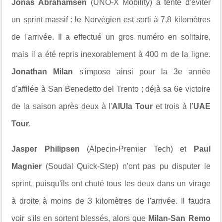
Jonas Abrahamsen
(UNO-X Mobility) a tenté d'éviter
un sprint massif : le Norvégien est sorti à 7,8 kilomètres
de l'arrivée. Il a effectué un gros numéro en solitaire,
mais il a été repris inexorablement à 400 m de la ligne.
Jonathan Milan
s'impose ainsi pour la 3e année
d'affilée à San Benedetto del Trento ; déjà sa 6e victoire
de la saison après deux à l'
AlUla Tour
et trois à l'
UAE
Tour
.
Jasper Philipsen
(Alpecin-Premier Tech) et
Paul
Magnier
(Soudal Quick-Step) n'ont pas pu disputer le
sprint, puisqu'ils ont chuté tous les deux dans un virage
à droite à moins de 3 kilomètres de l'arrivée. Il faudra
voir s'ils en sortent blessés, alors que
Milan-San Remo