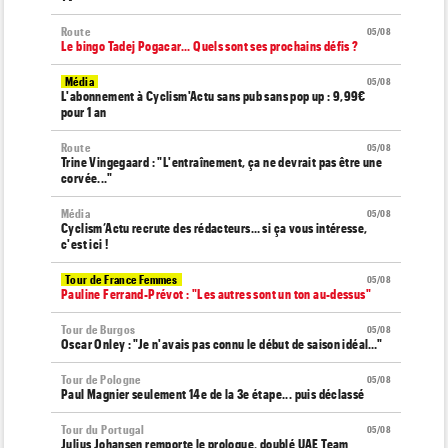
Route
05/08
Le bingo Tadej Pogacar... Quels sont ses prochains défis ?
Média
05/08
L'abonnement à Cyclism'Actu sans pub sans pop up : 9,99€
pour 1 an
Route
05/08
Trine Vingegaard : "L'entraînement, ça ne devrait pas être une
corvée..."
Média
05/08
Cyclism’Actu recrute des rédacteurs… si ça vous intéresse,
c'est ici !
Tour de France Femmes
05/08
Pauline Ferrand-Prévot : "Les autres sont un ton au-dessus"
Tour de Burgos
05/08
Oscar Onley : "Je n'avais pas connu le début de saison idéal…"
Tour de Pologne
05/08
Paul Magnier seulement 14e de la 3e étape... puis déclassé
Tour du Portugal
05/08
Julius Johansen remporte le prologue, doublé UAE Team