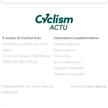
A propos de Cyclism'Actu
Informations supplémentaires
Cyclism'Actu est édité par Swar-
Devenir partenaire
Agency
Nous contacter
17 rue de la Suarlée, 5080 Rhisnes
Tennis Actu
SPRLS BE 0836.273.820
Qui sommes-nous ?
Conditions Générales
Données Personnelles
© Cyclism'Actu
Tous droits réservés
Produit par
Swar Agency
.
©2008-2026
-