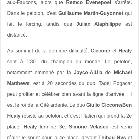
aux-Faucons, alors que
Remco Evenepoel
s'arrête.
Dans le peloton, c'est
Guillaume Martin-Guyonnet
qui
fait le forcing, tandis que
Julian Alaphilippe
est
distancé.
Au sommet de la dernière difficulté,
Ciccone
et
Healy
sont à 1'30'' du champion du monde. Le peloton,
notamment emmené par la
Jayco-AlUla
de
Michael
Matthews
, est à 20 secondes du duo. Tadej Pogacar
peut profiter et célébrer bien avant la ligne d'arrivée : il
est le roi de la Cité ardente. Le duo
Giulio Ciccone/Ben
Healy
résiste au peloton, et c'est l'Italien qui prend la 2e
place.
Healy
termine 3e.
Simone Velasco
est venu
régler le sprint pour la 4e place, devant
Thibau Nys
et