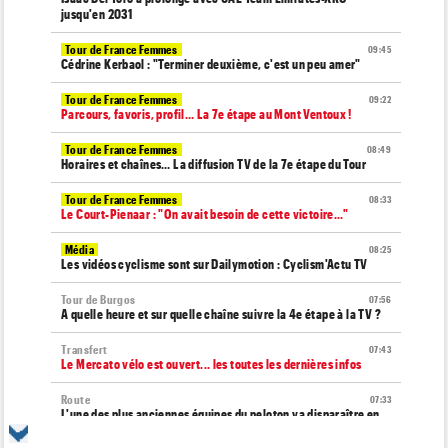
jusqu'en 2031
Tour de France Femmes
09:45
Cédrine Kerbaol : "Terminer deuxième, c'est un peu amer"
Tour de France Femmes
09:22
Parcours, favoris, profil… La 7e étape au Mont Ventoux !
Tour de France Femmes
08:49
Horaires et chaînes… La diffusion TV de la 7e étape du Tour
Tour de France Femmes
08:33
Le Court-Pienaar : "On avait besoin de cette victoire..."
Média
08:25
Les vidéos cyclisme sont sur Dailymotion : Cyclism'Actu TV
Tour de Burgos
07:56
A quelle heure et sur quelle chaîne suivre la 4e étape à la TV ?
Transfert
07:43
Le Mercato vélo est ouvert... les toutes les dernières infos
Route
07:33
L'une des plus anciennes équipes du peloton va disparaître en
2027