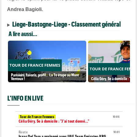
Andrea Bagioli.
Liege-Bastogne-Liege - Classement général
A lire aussi...
TOUR DE FRANCE FEMMES
TOUR DE FRANCE FEMM
Parcours, favoris, profil… La 7e étape au Mont
Ventoux !
Célia Géry, 5e à domicile : "J'ai
L'INFO EN LIVE
Tour de France Femmes
10:06
Célia Géry, 5e à domicile : "J'ai tout donné..."
Route
10:01
Isaac Del Toro a prolongé avec UAE Team Emirates-XRG