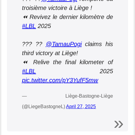
troisième victoire à Liège !
⏪ Revivez le dernier kilomètre de
#LBL
2025
??? ??
@TamauPogi
claims his
third victory at Liège!
⏪ Relive the final kilometer of
#LBL
2025
pic.twitter.com/pY3YufF5mw
— Liège-Bastogne-Liège
(@LiegeBastogneL)
April 27, 2025