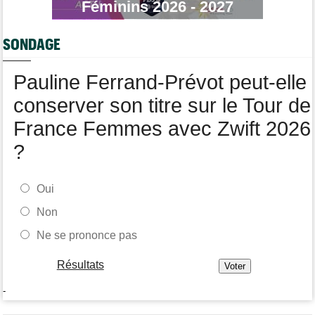
Tour de Pologne
Féminins 2026 - 2027
06/08
Bart Lemmen : "J'attendais cette 1ère victoire depuis
longtemps"
SONDAGE
Tour de France Femmes
06/08
Marlen Reusser : "Le Mont Ventoux... on verra"
Pauline Ferrand-Prévot peut-elle
conserver son titre sur le Tour de
France Femmes avec Zwift 2026
?
Oui
Non
Ne se prononce pas
Résultats
-